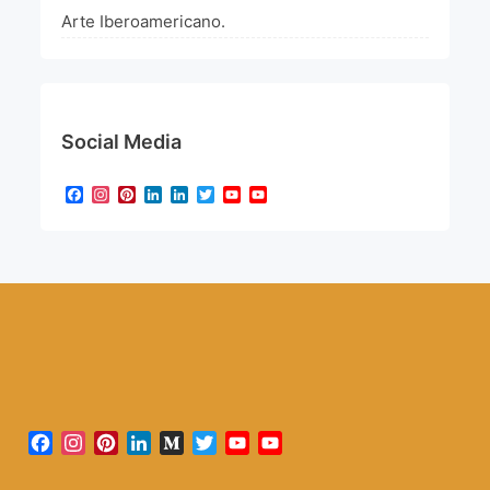
Arte Iberoamericano.
Social Media
Facebook
Instagram
Pinterest
LinkedIn
LinkedIn
Twitter
YouTube
YouTube
Channel
Facebook
Instagram
Pinterest
LinkedIn
Medium
Twitter
YouTube
YouTube
Channel