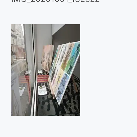
Galería virtual
Visitas a los ateliers o talleres de artistas
Presse
Qué dicen de nosotros?
Aviso legal
Política de cookies
Expositions
Bruit de gommettes Paris 2025
«Réalisme Magique et Olympique» PARIS 2024
«Impressionnis-vous» Paris 2023