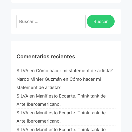
La Fórmula Científica Del Arte
Manifiesto Ecoarte
Buscar:
Association Paris
Fundación Colombia
Comentarios recientes
Blog
SILVA
en
Cómo hacer mi statement de artista?
Nardo Minier Guzmán
en
Cómo hacer mi
statement de artista?
SILVA
en
Manifiesto Ecoarte. Think tank de
Arte Iberoamericano.
SILVA
en
Manifiesto Ecoarte. Think tank de
Arte Iberoamericano.
SILVA
en
Manifiesto Ecoarte. Think tank de