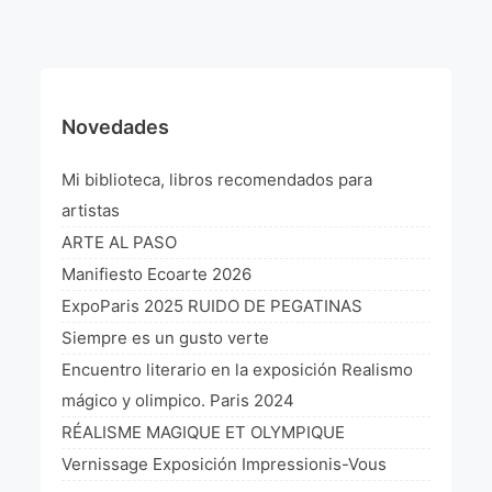
¡VIVE Molière! Un hommage latino-américain à
Molière 2022
Exposición París 2021 “Traverser ton miroir” «A
través de tu espejo»
Novedades
La Formule de l’art París 2020
Mi biblioteca, libros recomendados para
L’art Colombien à Paris 2019
artistas
ARTE AL PASO
L’art Latino-américain à Paris 2019
Manifiesto Ecoarte 2026
Reflecting Source. NY 2019
ExpoParis 2025 RUIDO DE PEGATINAS
Siempre es un gusto verte
«Sincronías con sentido» Bogotá Colombia 2019
Encuentro literario en la exposición Realismo
«Huellas trashumantes» New York 2018
mágico y olimpico. Paris 2024
RÉALISME MAGIQUE ET OLYMPIQUE
Commissaire D’exposition
Vernissage Exposición Impressionis-Vous