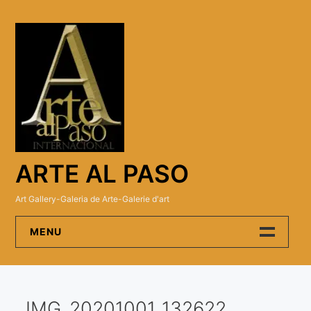
Skip
to
content
ARTE AL PASO
Art Gallery-Galeria de Arte-Galerie d'art
MENU
Arte Al Paso Gallery
IMG_20201001_132622
Artistas