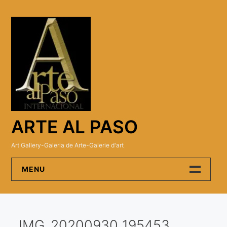
Skip
to
content
ARTE AL PASO
Art Gallery-Galeria de Arte-Galerie d'art
MENU
Arte Al Paso Gallery
IMG_20200930_195453
Artistas