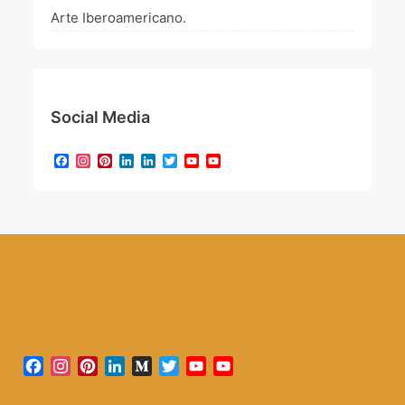
Arte Iberoamericano.
Social Media
Facebook
Instagram
Pinterest
LinkedIn
LinkedIn
Twitter
YouTube
YouTube
Channel
Facebook
Instagram
Pinterest
LinkedIn
Medium
Twitter
YouTube
YouTube
Channel