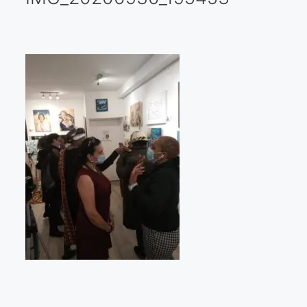
Galería virtual
Visitas a los ateliers o talleres de artistas
Presse
Qué dicen de nosotros?
Aviso legal
Política de cookies
Expositions
Bruit de gommettes Paris 2025
«Réalisme Magique et Olympique» PARIS 2024
«Impressionnis-vous» Paris 2023