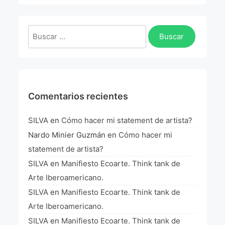
La Fórmula Científica Del Arte
Manifiesto Ecoarte
Buscar:
Association Paris
Fundación Colombia
Comentarios recientes
Blog
SILVA
en
Cómo hacer mi statement de artista?
Nardo Minier Guzmán
en
Cómo hacer mi
statement de artista?
SILVA
en
Manifiesto Ecoarte. Think tank de
Arte Iberoamericano.
SILVA
en
Manifiesto Ecoarte. Think tank de
Arte Iberoamericano.
SILVA
en
Manifiesto Ecoarte. Think tank de