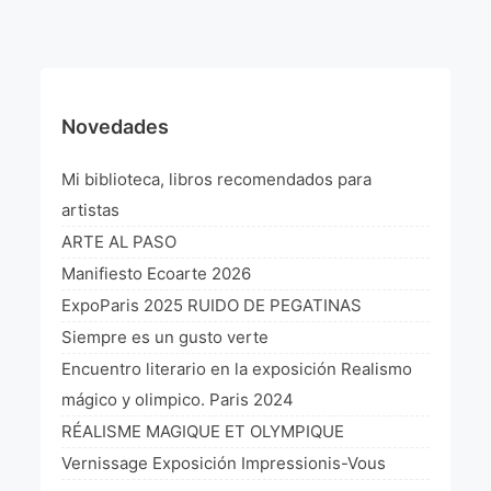
¡VIVE Molière! Un hommage latino-américain à
Molière 2022
Exposición París 2021 “Traverser ton miroir” «A
través de tu espejo»
Novedades
La Formule de l’art París 2020
Mi biblioteca, libros recomendados para
L’art Colombien à Paris 2019
artistas
ARTE AL PASO
L’art Latino-américain à Paris 2019
Manifiesto Ecoarte 2026
Reflecting Source. NY 2019
ExpoParis 2025 RUIDO DE PEGATINAS
Siempre es un gusto verte
«Sincronías con sentido» Bogotá Colombia 2019
Encuentro literario en la exposición Realismo
«Huellas trashumantes» New York 2018
mágico y olimpico. Paris 2024
RÉALISME MAGIQUE ET OLYMPIQUE
Commissaire D’exposition
Vernissage Exposición Impressionis-Vous