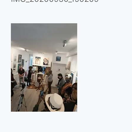
Galería virtual
Visitas a los ateliers o talleres de artistas
Presse
Qué dicen de nosotros?
Aviso legal
Política de cookies
Expositions
Bruit de gommettes Paris 2025
«Réalisme Magique et Olympique» PARIS 2024
«Impressionnis-vous» Paris 2023