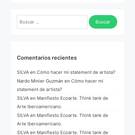
La Fórmula Científica Del Arte
Manifiesto Ecoarte
Buscar:
Association Paris
Fundación Colombia
Comentarios recientes
Blog
SILVA
en
Cómo hacer mi statement de artista?
Nardo Minier Guzmán
en
Cómo hacer mi
statement de artista?
SILVA
en
Manifiesto Ecoarte. Think tank de
Arte Iberoamericano.
SILVA
en
Manifiesto Ecoarte. Think tank de
Arte Iberoamericano.
SILVA
en
Manifiesto Ecoarte. Think tank de