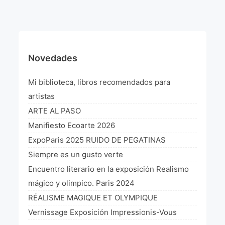
¡VIVE Molière! Un hommage latino-américain à
Molière 2022
Exposición París 2021 “Traverser ton miroir” «A
través de tu espejo»
Novedades
La Formule de l’art París 2020
Mi biblioteca, libros recomendados para
L’art Colombien à Paris 2019
artistas
ARTE AL PASO
L’art Latino-américain à Paris 2019
Manifiesto Ecoarte 2026
Reflecting Source. NY 2019
ExpoParis 2025 RUIDO DE PEGATINAS
Siempre es un gusto verte
«Sincronías con sentido» Bogotá Colombia 2019
Encuentro literario en la exposición Realismo
«Huellas trashumantes» New York 2018
mágico y olimpico. Paris 2024
RÉALISME MAGIQUE ET OLYMPIQUE
Commissaire D’exposition
Vernissage Exposición Impressionis-Vous