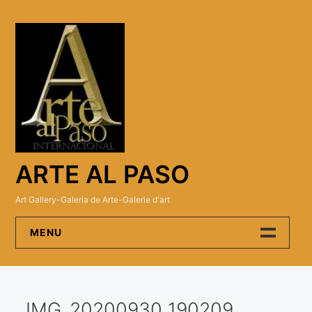
Skip
to
content
ARTE AL PASO
Art Gallery-Galeria de Arte-Galerie d'art
MENU
Arte Al Paso Gallery
IMG_20200930_190209
Artistas