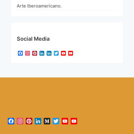
Arte Iberoamericano.
Social Media
Facebook
Instagram
Pinterest
LinkedIn
LinkedIn
Twitter
YouTube
YouTube
Channel
Facebook
Instagram
Pinterest
LinkedIn
Medium
Twitter
YouTube
YouTube
Channel