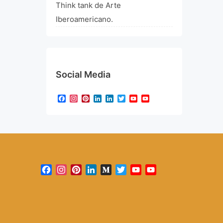
Think tank de Arte
Iberoamericano.
Social Media
Facebook
Instagram
Pinterest
LinkedIn
LinkedIn
Twitter
YouTube
YouTube
Channel
Facebook
Instagram
Pinterest
LinkedIn
Medium
Twitter
YouTube
YouTube
Channel