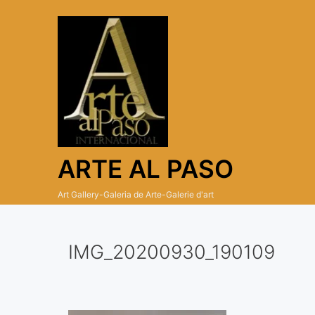
Skip
to
content
ARTE AL PASO
Art Gallery-Galeria de Arte-Galerie d'art
IMG_20200930_190109