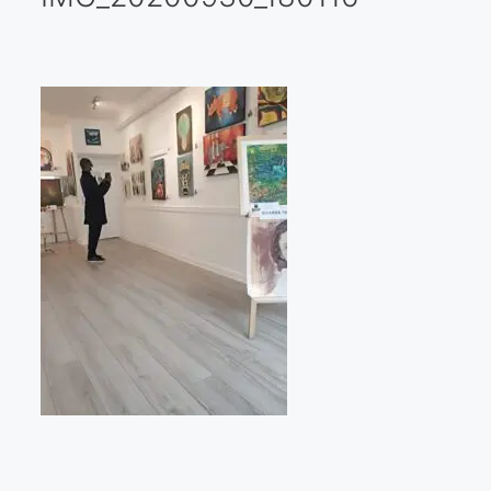
Galería virtual
Visitas a los ateliers o talleres de artistas
Presse
Qué dicen de nosotros?
Aviso legal
Política de cookies
Expositions
Bruit de gommettes Paris 2025
«Réalisme Magique et Olympique» PARIS 2024
«Impressionnis-vous» Paris 2023