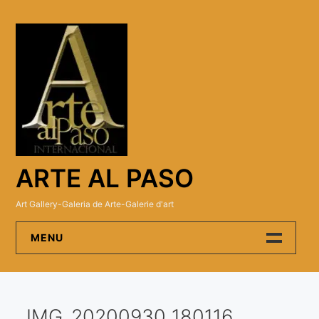
Skip
to
content
ARTE AL PASO
Art Gallery-Galeria de Arte-Galerie d'art
MENU
Arte Al Paso Gallery
IMG_20200930_180116
Artistas