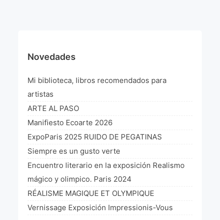
¡VIVE Molière! Un hommage latino-américain à
Molière 2022
Exposición París 2021 “Traverser ton miroir” «A
través de tu espejo»
Novedades
La Formule de l’art París 2020
Mi biblioteca, libros recomendados para
L’art Colombien à Paris 2019
artistas
ARTE AL PASO
L’art Latino-américain à Paris 2019
Manifiesto Ecoarte 2026
Reflecting Source. NY 2019
ExpoParis 2025 RUIDO DE PEGATINAS
Siempre es un gusto verte
«Sincronías con sentido» Bogotá Colombia 2019
Encuentro literario en la exposición Realismo
«Huellas trashumantes» New York 2018
mágico y olimpico. Paris 2024
RÉALISME MAGIQUE ET OLYMPIQUE
Commissaire D’exposition
Vernissage Exposición Impressionis-Vous