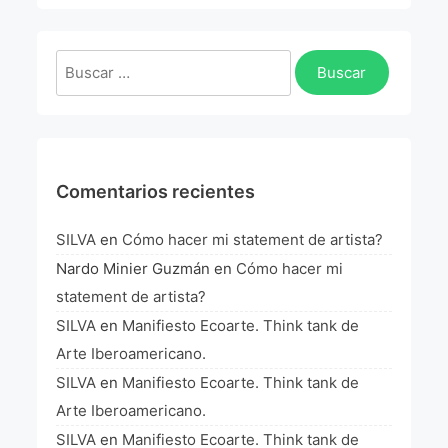
La Fórmula Científica Del Arte
Manifiesto Ecoarte
Buscar:
Association Paris
Fundación Colombia
Comentarios recientes
Blog
SILVA
en
Cómo hacer mi statement de artista?
Nardo Minier Guzmán
en
Cómo hacer mi
statement de artista?
SILVA
en
Manifiesto Ecoarte. Think tank de
Arte Iberoamericano.
SILVA
en
Manifiesto Ecoarte. Think tank de
Arte Iberoamericano.
SILVA
en
Manifiesto Ecoarte. Think tank de