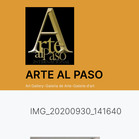
Skip
to
content
ARTE AL PASO
Art Gallery-Galeria de Arte-Galerie d'art
IMG_20200930_141640