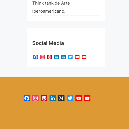
Think tank de Arte
Iberoamericano.
Social Media
Facebook
Instagram
Pinterest
LinkedIn
LinkedIn
Twitter
YouTube
YouTube
Channel
Facebook
Instagram
Pinterest
LinkedIn
Medium
Twitter
YouTube
YouTube
Channel