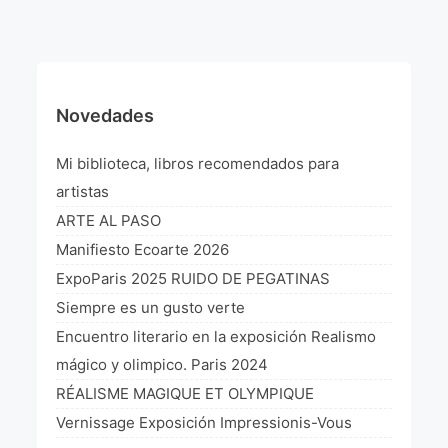
¡VIVE Molière! Un hommage latino-américain à
Molière 2022
Exposición París 2021 “Traverser ton miroir” «A
través de tu espejo»
Novedades
La Formule de l’art París 2020
Mi biblioteca, libros recomendados para
L’art Colombien à Paris 2019
artistas
ARTE AL PASO
L’art Latino-américain à Paris 2019
Manifiesto Ecoarte 2026
Reflecting Source. NY 2019
ExpoParis 2025 RUIDO DE PEGATINAS
Siempre es un gusto verte
«Sincronías con sentido» Bogotá Colombia 2019
Encuentro literario en la exposición Realismo
«Huellas trashumantes» New York 2018
mágico y olimpico. Paris 2024
RÉALISME MAGIQUE ET OLYMPIQUE
Commissaire D’exposition
Vernissage Exposición Impressionis-Vous