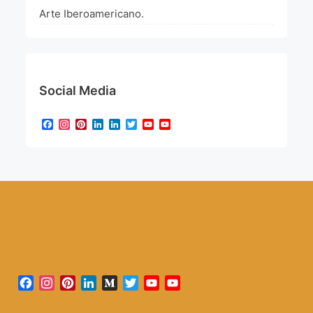
Arte Iberoamericano.
Social Media
Facebook
Instagram
Pinterest
LinkedIn
LinkedIn
Twitter
YouTube
YouTube
Channel
Facebook
Instagram
Pinterest
LinkedIn
Medium
Twitter
YouTube
YouTube
Channel