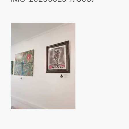
Galería virtual
Visitas a los ateliers o talleres de artistas
Presse
Qué dicen de nosotros?
Aviso legal
Política de cookies
Expositions
Bruit de gommettes Paris 2025
«Réalisme Magique et Olympique» PARIS 2024
«Impressionnis-vous» Paris 2023