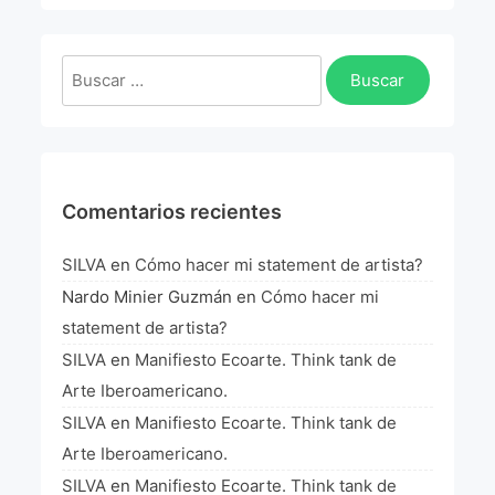
La Fórmula Científica Del Arte
Manifiesto Ecoarte
Buscar:
Association Paris
Fundación Colombia
Comentarios recientes
Blog
SILVA
en
Cómo hacer mi statement de artista?
Nardo Minier Guzmán
en
Cómo hacer mi
statement de artista?
SILVA
en
Manifiesto Ecoarte. Think tank de
Arte Iberoamericano.
SILVA
en
Manifiesto Ecoarte. Think tank de
Arte Iberoamericano.
SILVA
en
Manifiesto Ecoarte. Think tank de