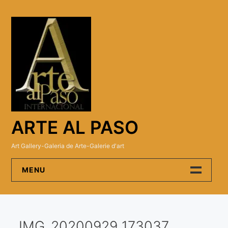
Skip
to
content
ARTE AL PASO
Art Gallery-Galeria de Arte-Galerie d'art
MENU
Arte Al Paso Gallery
IMG_20200929_173037
Artistas