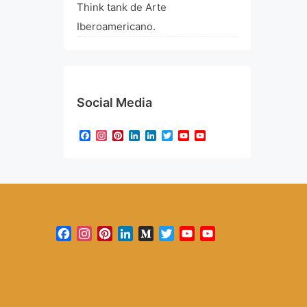
Think tank de Arte
Iberoamericano.
Social Media
Facebook
Instagram
Pinterest
LinkedIn
LinkedIn
Twitter
YouTube
YouTube
Channel
Facebook
Instagram
Pinterest
LinkedIn
Medium
Twitter
YouTube
YouTube
Channel