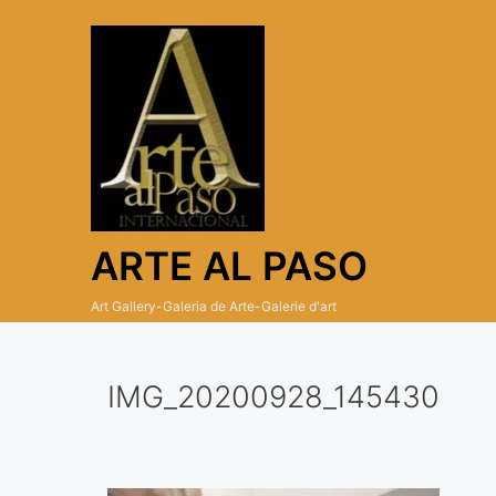
Skip
to
content
ARTE AL PASO
Art Gallery-Galeria de Arte-Galerie d'art
IMG_20200928_145430