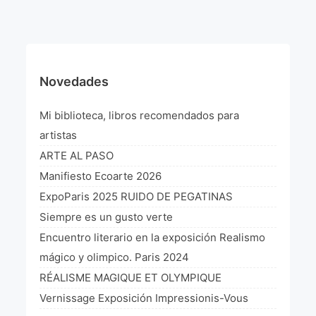
¡VIVE Molière! Un hommage latino-américain à
Molière 2022
Exposición París 2021 “Traverser ton miroir” «A
través de tu espejo»
Novedades
La Formule de l’art París 2020
Mi biblioteca, libros recomendados para
L’art Colombien à Paris 2019
artistas
ARTE AL PASO
L’art Latino-américain à Paris 2019
Manifiesto Ecoarte 2026
Reflecting Source. NY 2019
ExpoParis 2025 RUIDO DE PEGATINAS
Siempre es un gusto verte
«Sincronías con sentido» Bogotá Colombia 2019
Encuentro literario en la exposición Realismo
«Huellas trashumantes» New York 2018
mágico y olimpico. Paris 2024
RÉALISME MAGIQUE ET OLYMPIQUE
Commissaire D’exposition
Vernissage Exposición Impressionis-Vous