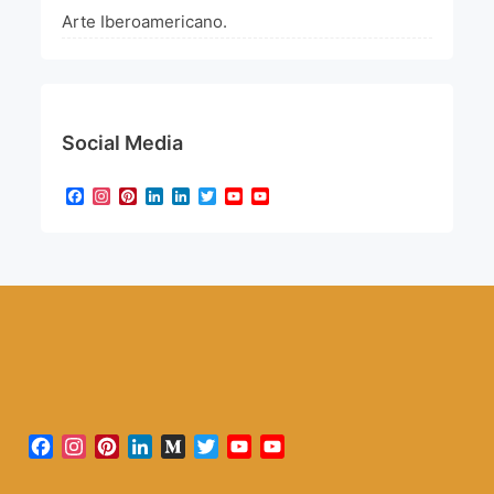
Arte Iberoamericano.
Social Media
Facebook
Instagram
Pinterest
LinkedIn
LinkedIn
Twitter
YouTube
YouTube
Channel
Facebook
Instagram
Pinterest
LinkedIn
Medium
Twitter
YouTube
YouTube
Channel