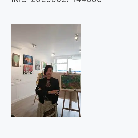
Galería virtual
Visitas a los ateliers o talleres de artistas
Presse
Qué dicen de nosotros?
Aviso legal
Política de cookies
Expositions
Bruit de gommettes Paris 2025
«Réalisme Magique et Olympique» PARIS 2024
«Impressionnis-vous» Paris 2023