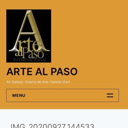
Skip
to
content
ARTE AL PASO
Art Gallery-Galeria de Arte-Galerie d'art
MENU
Arte Al Paso Gallery
IMG_20200927_144533
Artistas