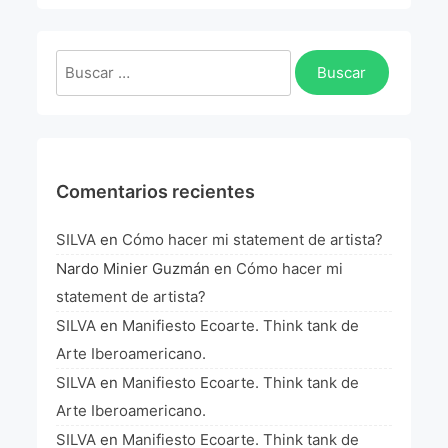
La Fórmula Científica Del Arte
Manifiesto Ecoarte
Buscar:
Association Paris
Fundación Colombia
Comentarios recientes
Blog
SILVA
en
Cómo hacer mi statement de artista?
Nardo Minier Guzmán
en
Cómo hacer mi
statement de artista?
SILVA
en
Manifiesto Ecoarte. Think tank de
Arte Iberoamericano.
SILVA
en
Manifiesto Ecoarte. Think tank de
Arte Iberoamericano.
SILVA
en
Manifiesto Ecoarte. Think tank de