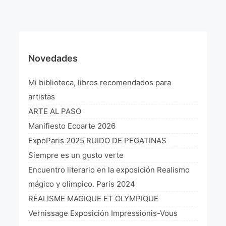
¡VIVE Molière! Un hommage latino-américain à
Molière 2022
Exposición París 2021 “Traverser ton miroir” «A
través de tu espejo»
Novedades
La Formule de l’art París 2020
Mi biblioteca, libros recomendados para
L’art Colombien à Paris 2019
artistas
ARTE AL PASO
L’art Latino-américain à Paris 2019
Manifiesto Ecoarte 2026
Reflecting Source. NY 2019
ExpoParis 2025 RUIDO DE PEGATINAS
Siempre es un gusto verte
«Sincronías con sentido» Bogotá Colombia 2019
Encuentro literario en la exposición Realismo
«Huellas trashumantes» New York 2018
mágico y olimpico. Paris 2024
RÉALISME MAGIQUE ET OLYMPIQUE
Commissaire D’exposition
Vernissage Exposición Impressionis-Vous