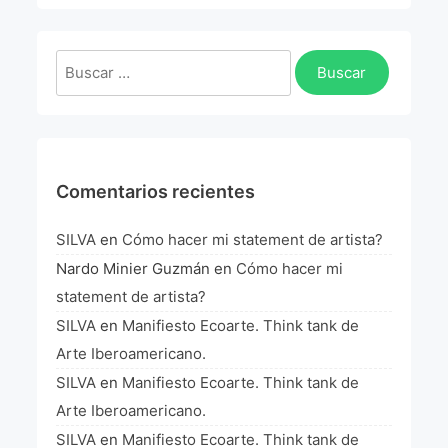
La Fórmula Científica Del Arte
Manifiesto Ecoarte
Buscar:
Association Paris
Fundación Colombia
Comentarios recientes
Blog
SILVA
en
Cómo hacer mi statement de artista?
Nardo Minier Guzmán
en
Cómo hacer mi
statement de artista?
SILVA
en
Manifiesto Ecoarte. Think tank de
Arte Iberoamericano.
SILVA
en
Manifiesto Ecoarte. Think tank de
Arte Iberoamericano.
SILVA
en
Manifiesto Ecoarte. Think tank de