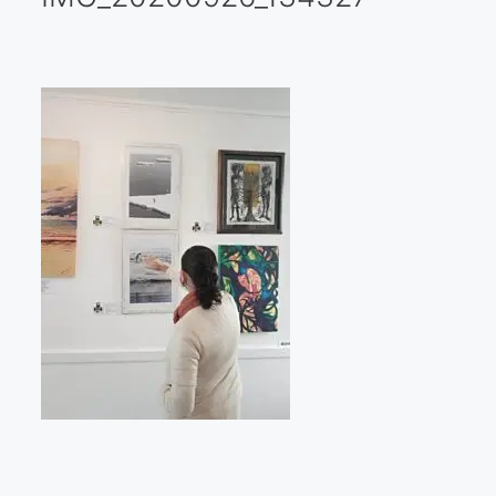
Galería virtual
Visitas a los ateliers o talleres de artistas
Presse
Qué dicen de nosotros?
Aviso legal
Política de cookies
Expositions
Bruit de gommettes Paris 2025
«Réalisme Magique et Olympique» PARIS 2024
«Impressionnis-vous» Paris 2023