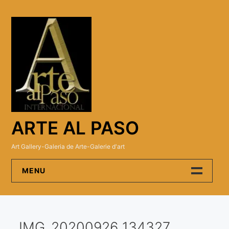
Skip
to
content
ARTE AL PASO
Art Gallery-Galeria de Arte-Galerie d'art
MENU
Arte Al Paso Gallery
IMG_20200926_134327
Artistas