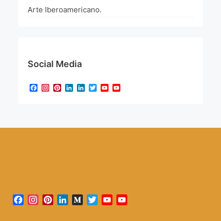
Arte Iberoamericano.
Social Media
Facebook
Instagram
Pinterest
LinkedIn
LinkedIn
Twitter
YouTube
YouTube
Channel
Facebook
Instagram
Pinterest
LinkedIn
Medium
Twitter
YouTube
YouTube
Channel