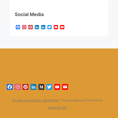
Social Media
Facebook
Instagram
Pinterest
LinkedIn
LinkedIn
Twitter
YouTube
YouTube
Channel
Facebook
Instagram
Pinterest
LinkedIn
Medium
Twitter
YouTube
YouTube
Channel
Proudly powered by WordPress
|
Theme: Neptune Portfolio by
Neptune WP
.