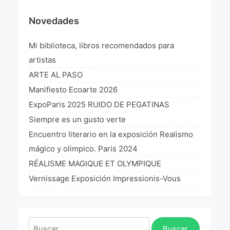
¡VIVE Molière! Un hommage latino-américain à
Novedades
Molière 2022
Mi biblioteca, libros recomendados para
Exposición París 2021 “Traverser ton miroir” «A
través de tu espejo»
artistas
La Formule de l’art París 2020
ARTE AL PASO
Manifiesto Ecoarte 2026
L’art Colombien à Paris 2019
ExpoParis 2025 RUIDO DE PEGATINAS
L’art Latino-américain à Paris 2019
Siempre es un gusto verte
Encuentro literario en la exposición Realismo
Reflecting Source. NY 2019
mágico y olimpico. Paris 2024
«Sincronías con sentido» Bogotá Colombia 2019
RÉALISME MAGIQUE ET OLYMPIQUE
Vernissage Exposición Impressionis-Vous
«Huellas trashumantes» New York 2018
Commissaire D’exposition
Buscar: