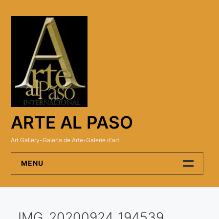
Skip
to
content
ARTE AL PASO
Art Gallery-Galeria de Arte-Galerie d'art
MENU
Arte Al Paso Gallery
IMG_20200924_194539
Artistas