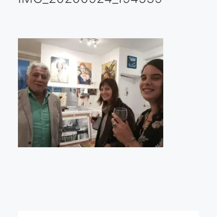
Galería virtual
Visitas a los ateliers o talleres de artistas
Presse
Qué dicen de nosotros?
Aviso legal
Política de cookies
Expositions
Bruit de gommettes Paris 2025
«Réalisme Magique et Olympique» PARIS 2024
«Impressionnis-vous» Paris 2023