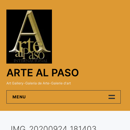
Skip
to
content
ARTE AL PASO
Art Gallery-Galeria de Arte-Galerie d'art
MENU
Arte Al Paso Gallery
IMG_20200924_181403
Artistas