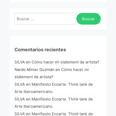
La Fórmula Científica Del Arte
Manifiesto Ecoarte
Buscar:
Association Paris
Fundación Colombia
Comentarios recientes
Blog
SILVA
en
Cómo hacer mi statement de artista?
Nardo Minier Guzmán
en
Cómo hacer mi
statement de artista?
SILVA
en
Manifiesto Ecoarte. Think tank de
Arte Iberoamericano.
SILVA
en
Manifiesto Ecoarte. Think tank de
Arte Iberoamericano.
SILVA
en
Manifiesto Ecoarte. Think tank de