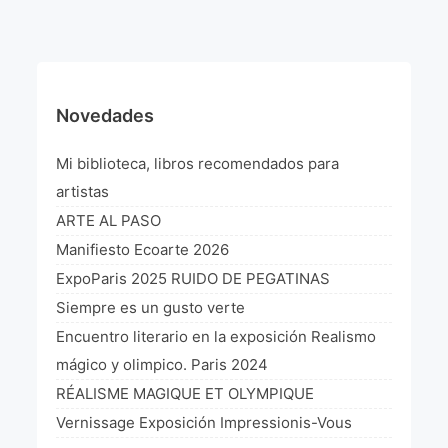
¡VIVE Molière! Un hommage latino-américain à
Molière 2022
Exposición París 2021 “Traverser ton miroir” «A
través de tu espejo»
Novedades
La Formule de l’art París 2020
Mi biblioteca, libros recomendados para
L’art Colombien à Paris 2019
artistas
ARTE AL PASO
L’art Latino-américain à Paris 2019
Manifiesto Ecoarte 2026
Reflecting Source. NY 2019
ExpoParis 2025 RUIDO DE PEGATINAS
Siempre es un gusto verte
«Sincronías con sentido» Bogotá Colombia 2019
Encuentro literario en la exposición Realismo
«Huellas trashumantes» New York 2018
mágico y olimpico. Paris 2024
RÉALISME MAGIQUE ET OLYMPIQUE
Commissaire D’exposition
Vernissage Exposición Impressionis-Vous