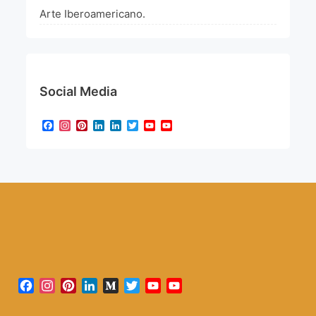
Arte Iberoamericano.
Social Media
Facebook
Instagram
Pinterest
LinkedIn
LinkedIn
Twitter
YouTube
YouTube
Channel
Facebook
Instagram
Pinterest
LinkedIn
Medium
Twitter
YouTube
YouTube
Channel