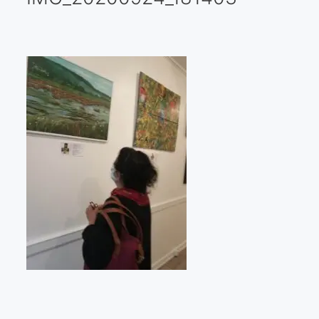
Galería virtual
Visitas a los ateliers o talleres de artistas
Presse
Qué dicen de nosotros?
Aviso legal
Política de cookies
Expositions
Bruit de gommettes Paris 2025
«Réalisme Magique et Olympique» PARIS 2024
«Impressionnis-vous» Paris 2023