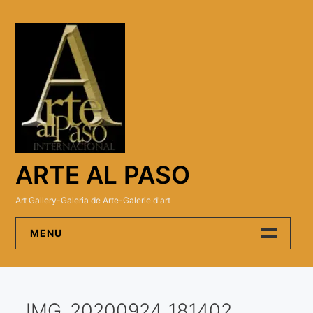
Skip
to
content
ARTE AL PASO
Art Gallery-Galeria de Arte-Galerie d'art
MENU
Arte Al Paso Gallery
IMG_20200924_181402
Artistas