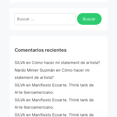
La Fórmula Científica Del Arte
Manifiesto Ecoarte
Buscar:
Association Paris
Fundación Colombia
Comentarios recientes
Blog
SILVA
en
Cómo hacer mi statement de artista?
Nardo Minier Guzmán
en
Cómo hacer mi
statement de artista?
SILVA
en
Manifiesto Ecoarte. Think tank de
Arte Iberoamericano.
SILVA
en
Manifiesto Ecoarte. Think tank de
Arte Iberoamericano.
SILVA
en
Manifiesto Ecoarte. Think tank de