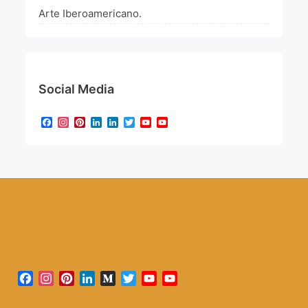
Arte Iberoamericano.
Social Media
Facebook
Instagram
Pinterest
LinkedIn
LinkedIn
Twitter
YouTube
YouTube
Channel
Facebook
Instagram
Pinterest
LinkedIn
Medium
Twitter
YouTube
YouTube
Channel