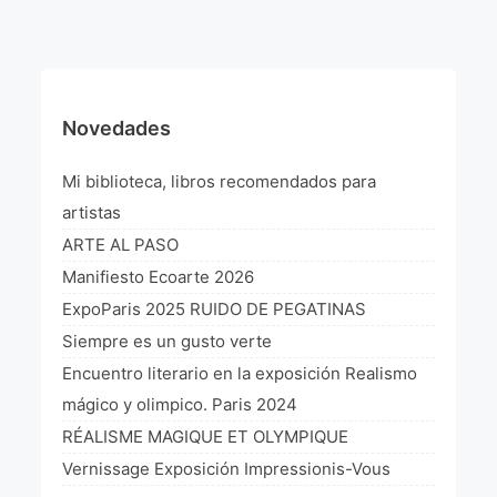
¡VIVE Molière! Un hommage latino-américain à
Molière 2022
Exposición París 2021 “Traverser ton miroir” «A
través de tu espejo»
Novedades
La Formule de l’art París 2020
Mi biblioteca, libros recomendados para
L’art Colombien à Paris 2019
artistas
ARTE AL PASO
L’art Latino-américain à Paris 2019
Manifiesto Ecoarte 2026
Reflecting Source. NY 2019
ExpoParis 2025 RUIDO DE PEGATINAS
Siempre es un gusto verte
«Sincronías con sentido» Bogotá Colombia 2019
Encuentro literario en la exposición Realismo
«Huellas trashumantes» New York 2018
mágico y olimpico. Paris 2024
RÉALISME MAGIQUE ET OLYMPIQUE
Commissaire D’exposition
Vernissage Exposición Impressionis-Vous