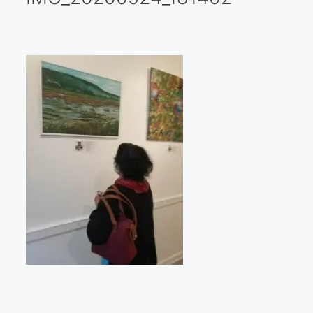
Galería virtual
Visitas a los ateliers o talleres de artistas
Presse
Qué dicen de nosotros?
Aviso legal
Política de cookies
Expositions
Bruit de gommettes Paris 2025
«Réalisme Magique et Olympique» PARIS 2024
«Impressionnis-vous» Paris 2023