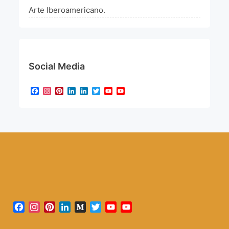
Arte Iberoamericano.
Social Media
Facebook
Instagram
Pinterest
LinkedIn
LinkedIn
Twitter
YouTube
YouTube
Channel
Facebook
Instagram
Pinterest
LinkedIn
Medium
Twitter
YouTube
YouTube
Channel