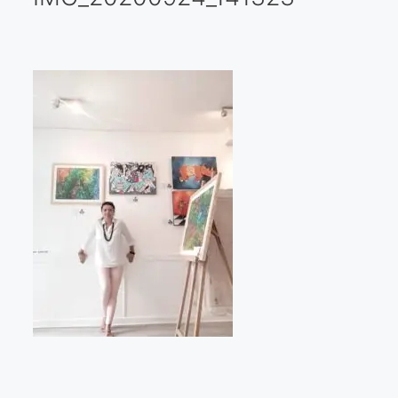
Galería virtual
Visitas a los ateliers o talleres de artistas
Presse
Qué dicen de nosotros?
Aviso legal
Política de cookies
Expositions
Bruit de gommettes Paris 2025
«Réalisme Magique et Olympique» PARIS 2024
«Impressionnis-vous» Paris 2023