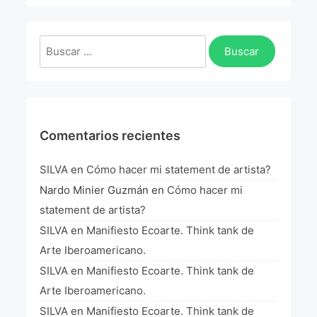
La Fórmula Científica Del Arte
Manifiesto Ecoarte
Buscar:
Association Paris
Fundación Colombia
Comentarios recientes
Blog
SILVA
en
Cómo hacer mi statement de artista?
Nardo Minier Guzmán
en
Cómo hacer mi
statement de artista?
SILVA
en
Manifiesto Ecoarte. Think tank de
Arte Iberoamericano.
SILVA
en
Manifiesto Ecoarte. Think tank de
Arte Iberoamericano.
SILVA
en
Manifiesto Ecoarte. Think tank de