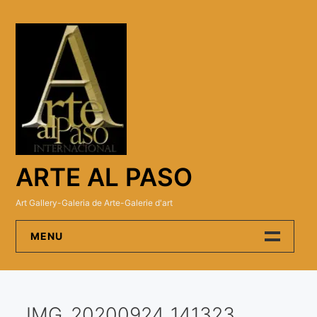
Skip
to
content
ARTE AL PASO
Art Gallery-Galeria de Arte-Galerie d'art
MENU
Arte Al Paso Gallery
IMG_20200924_141323
Artistas