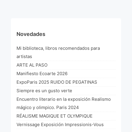
¡VIVE Molière! Un hommage latino-américain à
Molière 2022
Exposición París 2021 “Traverser ton miroir” «A
través de tu espejo»
Novedades
La Formule de l’art París 2020
Mi biblioteca, libros recomendados para
L’art Colombien à Paris 2019
artistas
ARTE AL PASO
L’art Latino-américain à Paris 2019
Manifiesto Ecoarte 2026
Reflecting Source. NY 2019
ExpoParis 2025 RUIDO DE PEGATINAS
Siempre es un gusto verte
«Sincronías con sentido» Bogotá Colombia 2019
Encuentro literario en la exposición Realismo
«Huellas trashumantes» New York 2018
mágico y olimpico. Paris 2024
RÉALISME MAGIQUE ET OLYMPIQUE
Commissaire D’exposition
Vernissage Exposición Impressionis-Vous