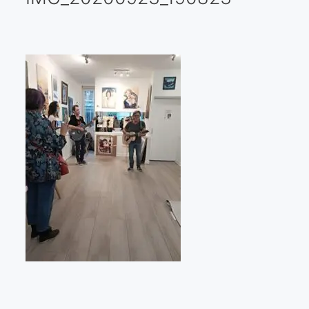
Galería virtual
Visitas a los ateliers o talleres de artistas
Presse
Qué dicen de nosotros?
Aviso legal
Política de cookies
Expositions
Bruit de gommettes Paris 2025
«Réalisme Magique et Olympique» PARIS 2024
«Impressionnis-vous» Paris 2023