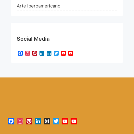
Arte Iberoamericano.
Social Media
Facebook
Instagram
Pinterest
LinkedIn
LinkedIn
Twitter
YouTube
YouTube
Channel
Facebook
Instagram
Pinterest
LinkedIn
Medium
Twitter
YouTube
YouTube
Channel