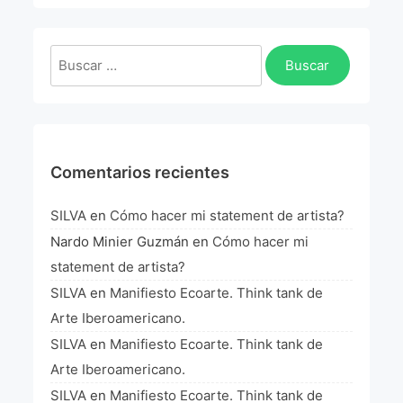
La Fórmula Científica Del Arte
Manifiesto Ecoarte
Buscar:
Association Paris
Fundación Colombia
Comentarios recientes
Blog
SILVA
en
Cómo hacer mi statement de artista?
Nardo Minier Guzmán
en
Cómo hacer mi
statement de artista?
SILVA
en
Manifiesto Ecoarte. Think tank de
Arte Iberoamericano.
SILVA
en
Manifiesto Ecoarte. Think tank de
Arte Iberoamericano.
SILVA
en
Manifiesto Ecoarte. Think tank de