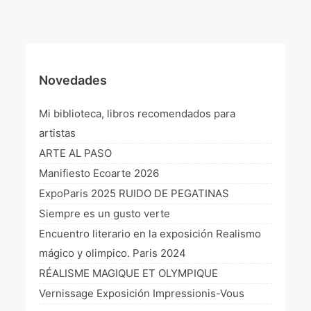
¡VIVE Molière! Un hommage latino-américain à
Molière 2022
Exposición París 2021 “Traverser ton miroir” «A
través de tu espejo»
Novedades
La Formule de l’art París 2020
Mi biblioteca, libros recomendados para
L’art Colombien à Paris 2019
artistas
ARTE AL PASO
L’art Latino-américain à Paris 2019
Manifiesto Ecoarte 2026
Reflecting Source. NY 2019
ExpoParis 2025 RUIDO DE PEGATINAS
Siempre es un gusto verte
«Sincronías con sentido» Bogotá Colombia 2019
Encuentro literario en la exposición Realismo
«Huellas trashumantes» New York 2018
mágico y olimpico. Paris 2024
RÉALISME MAGIQUE ET OLYMPIQUE
Commissaire D’exposition
Vernissage Exposición Impressionis-Vous