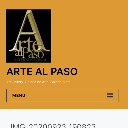
Skip
to
content
ARTE AL PASO
Art Gallery-Galeria de Arte-Galerie d'art
MENU
Arte Al Paso Gallery
IMG_20200923_190823
Artistas