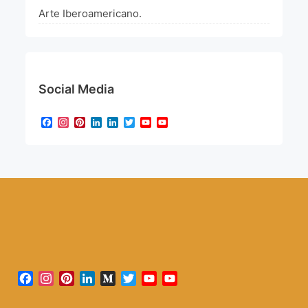
Arte Iberoamericano.
Social Media
Facebook
Instagram
Pinterest
LinkedIn
LinkedIn
Twitter
YouTube
YouTube
Channel
Facebook
Instagram
Pinterest
LinkedIn
Medium
Twitter
YouTube
YouTube
Channel