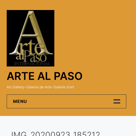
Skip
to
content
ARTE AL PASO
Art Gallery-Galeria de Arte-Galerie d'art
MENU
Arte Al Paso Gallery
IMG_20200923_185212
Artistas