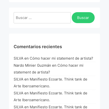
La Fórmula Científica Del Arte
Manifiesto Ecoarte
Buscar:
Association Paris
Fundación Colombia
Comentarios recientes
Blog
SILVA
en
Cómo hacer mi statement de artista?
Nardo Minier Guzmán
en
Cómo hacer mi
statement de artista?
SILVA
en
Manifiesto Ecoarte. Think tank de
Arte Iberoamericano.
SILVA
en
Manifiesto Ecoarte. Think tank de
Arte Iberoamericano.
SILVA
en
Manifiesto Ecoarte. Think tank de