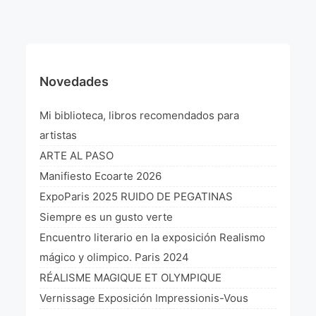
¡VIVE Molière! Un hommage latino-américain à
Molière 2022
Exposición París 2021 “Traverser ton miroir” «A
través de tu espejo»
Novedades
La Formule de l’art París 2020
Mi biblioteca, libros recomendados para
L’art Colombien à Paris 2019
artistas
ARTE AL PASO
L’art Latino-américain à Paris 2019
Manifiesto Ecoarte 2026
Reflecting Source. NY 2019
ExpoParis 2025 RUIDO DE PEGATINAS
Siempre es un gusto verte
«Sincronías con sentido» Bogotá Colombia 2019
Encuentro literario en la exposición Realismo
«Huellas trashumantes» New York 2018
mágico y olimpico. Paris 2024
RÉALISME MAGIQUE ET OLYMPIQUE
Commissaire D’exposition
Vernissage Exposición Impressionis-Vous