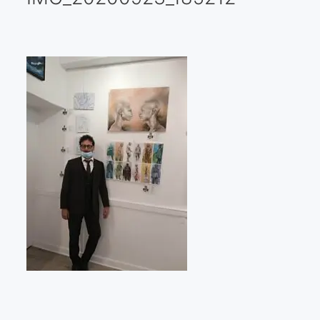
Galería virtual
Visitas a los ateliers o talleres de artistas
Presse
Qué dicen de nosotros?
Aviso legal
Política de cookies
Expositions
Bruit de gommettes Paris 2025
«Réalisme Magique et Olympique» PARIS 2024
«Impressionnis-vous» Paris 2023