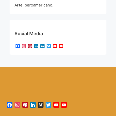
Arte Iberoamericano.
Social Media
Facebook
Instagram
Pinterest
LinkedIn
LinkedIn
Twitter
YouTube
YouTube
Channel
Facebook
Instagram
Pinterest
LinkedIn
Medium
Twitter
YouTube
YouTube
Channel