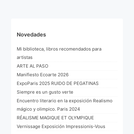
¡VIVE Molière! Un hommage latino-américain à
Molière 2022
Exposición París 2021 “Traverser ton miroir” «A
través de tu espejo»
Novedades
La Formule de l’art París 2020
Mi biblioteca, libros recomendados para
L’art Colombien à Paris 2019
artistas
ARTE AL PASO
L’art Latino-américain à Paris 2019
Manifiesto Ecoarte 2026
Reflecting Source. NY 2019
ExpoParis 2025 RUIDO DE PEGATINAS
Siempre es un gusto verte
«Sincronías con sentido» Bogotá Colombia 2019
Encuentro literario en la exposición Realismo
«Huellas trashumantes» New York 2018
mágico y olimpico. Paris 2024
RÉALISME MAGIQUE ET OLYMPIQUE
Commissaire D’exposition
Vernissage Exposición Impressionis-Vous