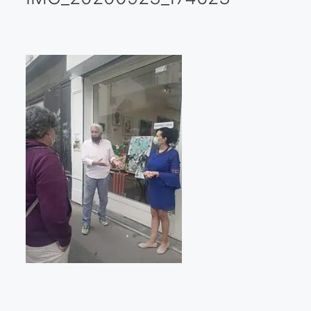
Galería virtual
Visitas a los ateliers o talleres de artistas
Presse
Qué dicen de nosotros?
Aviso legal
Política de cookies
Expositions
Bruit de gommettes Paris 2025
«Réalisme Magique et Olympique» PARIS 2024
«Impressionnis-vous» Paris 2023