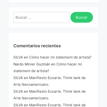
La Fórmula Científica Del Arte
Manifiesto Ecoarte
Buscar:
Association Paris
Fundación Colombia
Comentarios recientes
Blog
SILVA
en
Cómo hacer mi statement de artista?
Nardo Minier Guzmán
en
Cómo hacer mi
statement de artista?
SILVA
en
Manifiesto Ecoarte. Think tank de
Arte Iberoamericano.
SILVA
en
Manifiesto Ecoarte. Think tank de
Arte Iberoamericano.
SILVA
en
Manifiesto Ecoarte. Think tank de