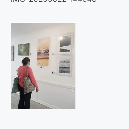
Galería virtual
Visitas a los ateliers o talleres de artistas
Presse
Qué dicen de nosotros?
Aviso legal
Política de cookies
Expositions
Bruit de gommettes Paris 2025
«Réalisme Magique et Olympique» PARIS 2024
«Impressionnis-vous» Paris 2023