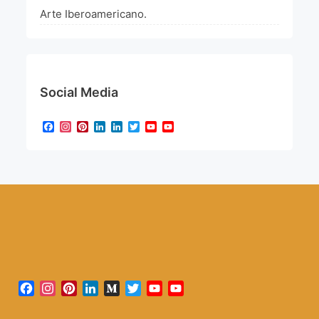
Arte Iberoamericano.
Social Media
Facebook
Instagram
Pinterest
LinkedIn
LinkedIn
Twitter
YouTube
YouTube
Channel
Facebook
Instagram
Pinterest
LinkedIn
Medium
Twitter
YouTube
YouTube
Channel