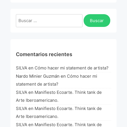
La Fórmula Científica Del Arte
Manifiesto Ecoarte
Buscar:
Association Paris
Fundación Colombia
Comentarios recientes
Blog
SILVA
en
Cómo hacer mi statement de artista?
Nardo Minier Guzmán
en
Cómo hacer mi
statement de artista?
SILVA
en
Manifiesto Ecoarte. Think tank de
Arte Iberoamericano.
SILVA
en
Manifiesto Ecoarte. Think tank de
Arte Iberoamericano.
SILVA
en
Manifiesto Ecoarte. Think tank de