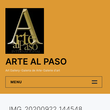
Skip
to
content
ARTE AL PASO
Art Gallery-Galeria de Arte-Galerie d'art
MENU
Arte Al Paso Gallery
IMG_20200922_144548
Artistas