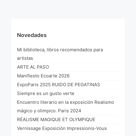
¡VIVE Molière! Un hommage latino-américain à
Molière 2022
Exposición París 2021 “Traverser ton miroir” «A
través de tu espejo»
Novedades
La Formule de l’art París 2020
Mi biblioteca, libros recomendados para
L’art Colombien à Paris 2019
artistas
ARTE AL PASO
L’art Latino-américain à Paris 2019
Manifiesto Ecoarte 2026
Reflecting Source. NY 2019
ExpoParis 2025 RUIDO DE PEGATINAS
Siempre es un gusto verte
«Sincronías con sentido» Bogotá Colombia 2019
Encuentro literario en la exposición Realismo
«Huellas trashumantes» New York 2018
mágico y olimpico. Paris 2024
RÉALISME MAGIQUE ET OLYMPIQUE
Commissaire D’exposition
Vernissage Exposición Impressionis-Vous