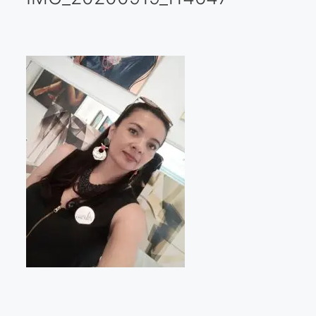
Galería virtual
Visitas a los ateliers o talleres de artistas
Presse
Qué dicen de nosotros?
Aviso legal
Política de cookies
Expositions
Bruit de gommettes Paris 2025
«Réalisme Magique et Olympique» PARIS 2024
«Impressionnis-vous» Paris 2023