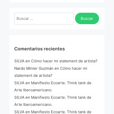
La Fórmula Científica Del Arte
Manifiesto Ecoarte
Buscar:
Association Paris
Fundación Colombia
Comentarios recientes
Blog
SILVA
en
Cómo hacer mi statement de artista?
Nardo Minier Guzmán
en
Cómo hacer mi
statement de artista?
SILVA
en
Manifiesto Ecoarte. Think tank de
Arte Iberoamericano.
SILVA
en
Manifiesto Ecoarte. Think tank de
Arte Iberoamericano.
SILVA
en
Manifiesto Ecoarte. Think tank de