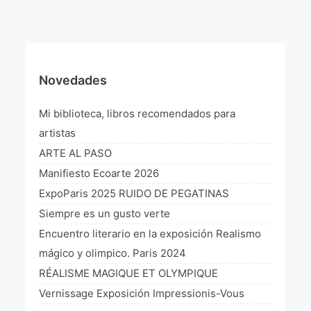
¡VIVE Molière! Un hommage latino-américain à
Molière 2022
Exposición París 2021 “Traverser ton miroir” «A
través de tu espejo»
Novedades
La Formule de l’art París 2020
Mi biblioteca, libros recomendados para
L’art Colombien à Paris 2019
artistas
ARTE AL PASO
L’art Latino-américain à Paris 2019
Manifiesto Ecoarte 2026
Reflecting Source. NY 2019
ExpoParis 2025 RUIDO DE PEGATINAS
Siempre es un gusto verte
«Sincronías con sentido» Bogotá Colombia 2019
Encuentro literario en la exposición Realismo
«Huellas trashumantes» New York 2018
mágico y olimpico. Paris 2024
RÉALISME MAGIQUE ET OLYMPIQUE
Commissaire D’exposition
Vernissage Exposición Impressionis-Vous