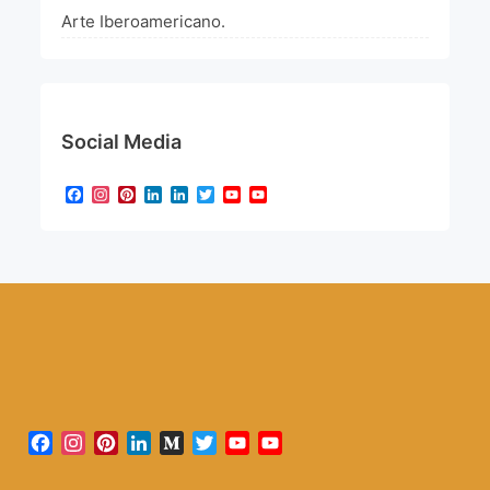
Arte Iberoamericano.
Social Media
Facebook
Instagram
Pinterest
LinkedIn
LinkedIn
Twitter
YouTube
YouTube
Channel
Facebook
Instagram
Pinterest
LinkedIn
Medium
Twitter
YouTube
YouTube
Channel