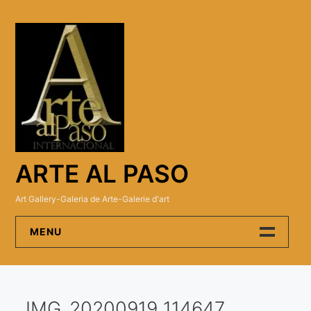
Skip
to
content
ARTE AL PASO
Art Gallery-Galeria de Arte-Galerie d'art
MENU
Arte Al Paso Gallery
IMG_20200919_114647
Artistas