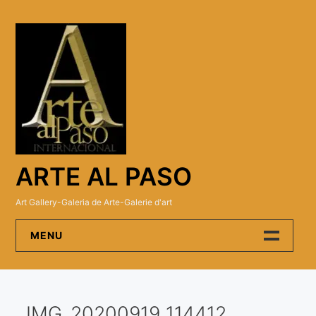
Skip
to
content
ARTE AL PASO
Art Gallery-Galeria de Arte-Galerie d'art
MENU
Arte Al Paso Gallery
IMG_20200919_114412
Artistas