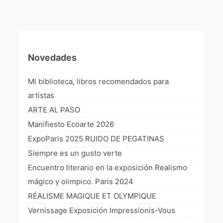
¡VIVE Molière! Un hommage latino-américain à
Molière 2022
Exposición París 2021 “Traverser ton miroir” «A
través de tu espejo»
Novedades
La Formule de l’art París 2020
Mi biblioteca, libros recomendados para
L’art Colombien à Paris 2019
artistas
ARTE AL PASO
L’art Latino-américain à Paris 2019
Manifiesto Ecoarte 2026
Reflecting Source. NY 2019
ExpoParis 2025 RUIDO DE PEGATINAS
Siempre es un gusto verte
«Sincronías con sentido» Bogotá Colombia 2019
Encuentro literario en la exposición Realismo
«Huellas trashumantes» New York 2018
mágico y olimpico. Paris 2024
RÉALISME MAGIQUE ET OLYMPIQUE
Commissaire D’exposition
Vernissage Exposición Impressionis-Vous