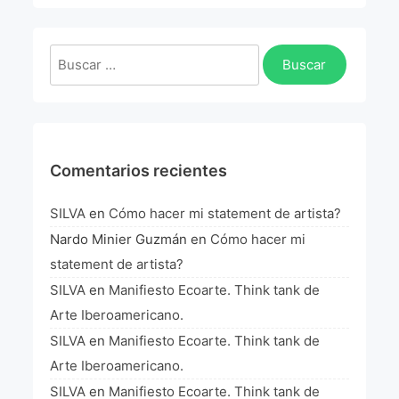
La Fórmula Científica Del Arte
Manifiesto Ecoarte
Buscar:
Association Paris
Fundación Colombia
Comentarios recientes
Blog
SILVA
en
Cómo hacer mi statement de artista?
Nardo Minier Guzmán
en
Cómo hacer mi
statement de artista?
SILVA
en
Manifiesto Ecoarte. Think tank de
Arte Iberoamericano.
SILVA
en
Manifiesto Ecoarte. Think tank de
Arte Iberoamericano.
SILVA
en
Manifiesto Ecoarte. Think tank de