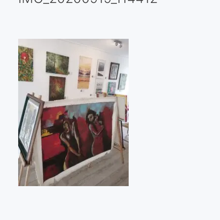
Galería virtual
Visitas a los ateliers o talleres de artistas
Presse
Qué dicen de nosotros?
Aviso legal
Política de cookies
Expositions
Bruit de gommettes Paris 2025
«Réalisme Magique et Olympique» PARIS 2024
«Impressionnis-vous» Paris 2023