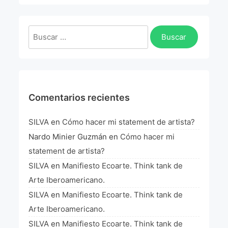
La Fórmula Científica Del Arte
Manifiesto Ecoarte
Buscar:
Association Paris
Fundación Colombia
Comentarios recientes
Blog
SILVA
en
Cómo hacer mi statement de artista?
Nardo Minier Guzmán
en
Cómo hacer mi
statement de artista?
SILVA
en
Manifiesto Ecoarte. Think tank de
Arte Iberoamericano.
SILVA
en
Manifiesto Ecoarte. Think tank de
Arte Iberoamericano.
SILVA
en
Manifiesto Ecoarte. Think tank de