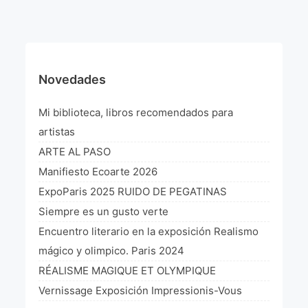
¡VIVE Molière! Un hommage latino-américain à
Molière 2022
Exposición París 2021 “Traverser ton miroir” «A
través de tu espejo»
Novedades
La Formule de l’art París 2020
Mi biblioteca, libros recomendados para
L’art Colombien à Paris 2019
artistas
ARTE AL PASO
L’art Latino-américain à Paris 2019
Manifiesto Ecoarte 2026
Reflecting Source. NY 2019
ExpoParis 2025 RUIDO DE PEGATINAS
Siempre es un gusto verte
«Sincronías con sentido» Bogotá Colombia 2019
Encuentro literario en la exposición Realismo
«Huellas trashumantes» New York 2018
mágico y olimpico. Paris 2024
RÉALISME MAGIQUE ET OLYMPIQUE
Commissaire D’exposition
Vernissage Exposición Impressionis-Vous