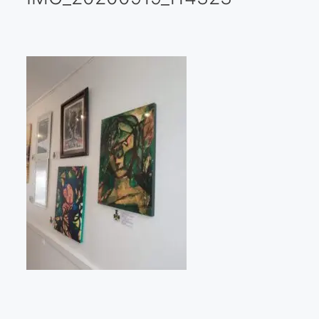
Galería virtual
Visitas a los ateliers o talleres de artistas
Presse
Qué dicen de nosotros?
Aviso legal
Política de cookies
Expositions
Bruit de gommettes Paris 2025
«Réalisme Magique et Olympique» PARIS 2024
«Impressionnis-vous» Paris 2023