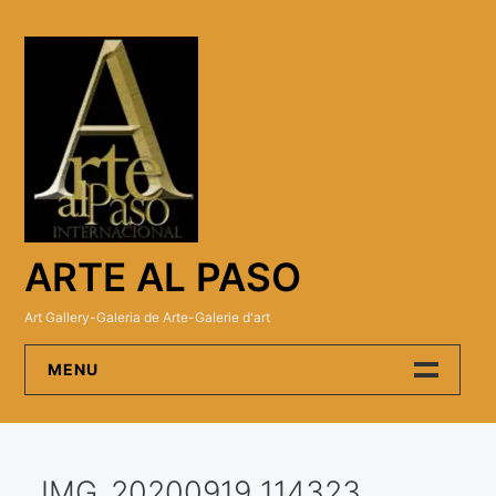
Skip
to
content
ARTE AL PASO
Art Gallery-Galeria de Arte-Galerie d'art
MENU
Arte Al Paso Gallery
IMG_20200919_114323
Artistas