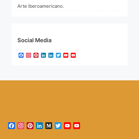
Arte Iberoamericano.
Social Media
Facebook
Instagram
Pinterest
LinkedIn
LinkedIn
Twitter
YouTube
YouTube
Channel
Facebook
Instagram
Pinterest
LinkedIn
Medium
Twitter
YouTube
YouTube
Channel