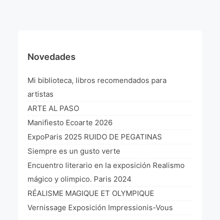
¡VIVE Molière! Un hommage latino-américain à
Molière 2022
Exposición París 2021 “Traverser ton miroir” «A
través de tu espejo»
Novedades
La Formule de l’art París 2020
Mi biblioteca, libros recomendados para
L’art Colombien à Paris 2019
artistas
ARTE AL PASO
L’art Latino-américain à Paris 2019
Manifiesto Ecoarte 2026
Reflecting Source. NY 2019
ExpoParis 2025 RUIDO DE PEGATINAS
Siempre es un gusto verte
«Sincronías con sentido» Bogotá Colombia 2019
Encuentro literario en la exposición Realismo
«Huellas trashumantes» New York 2018
mágico y olimpico. Paris 2024
RÉALISME MAGIQUE ET OLYMPIQUE
Commissaire D’exposition
Vernissage Exposición Impressionis-Vous