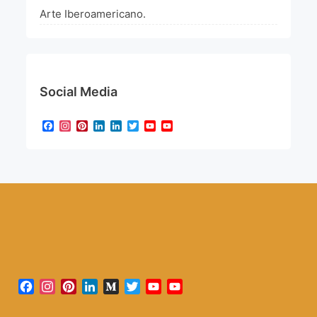
Arte Iberoamericano.
Social Media
Facebook
Instagram
Pinterest
LinkedIn
LinkedIn
Twitter
YouTube
YouTube
Channel
Facebook
Instagram
Pinterest
LinkedIn
Medium
Twitter
YouTube
YouTube
Channel