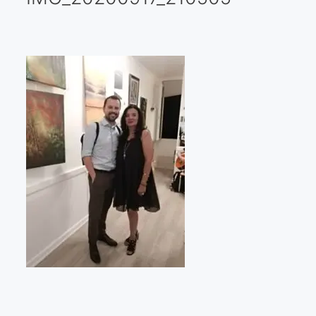
Galería virtual
Visitas a los ateliers o talleres de artistas
Presse
Qué dicen de nosotros?
Aviso legal
Política de cookies
Expositions
Bruit de gommettes Paris 2025
«Réalisme Magique et Olympique» PARIS 2024
«Impressionnis-vous» Paris 2023