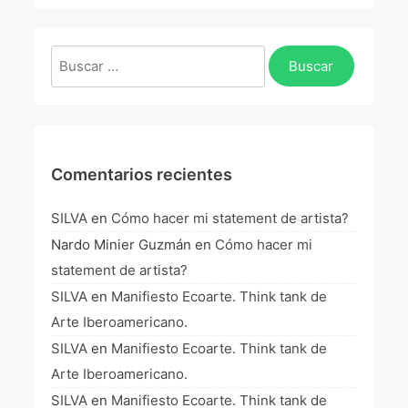
La Fórmula Científica Del Arte
Manifiesto Ecoarte
Buscar:
Association Paris
Fundación Colombia
Comentarios recientes
Blog
SILVA
en
Cómo hacer mi statement de artista?
Nardo Minier Guzmán
en
Cómo hacer mi
statement de artista?
SILVA
en
Manifiesto Ecoarte. Think tank de
Arte Iberoamericano.
SILVA
en
Manifiesto Ecoarte. Think tank de
Arte Iberoamericano.
SILVA
en
Manifiesto Ecoarte. Think tank de