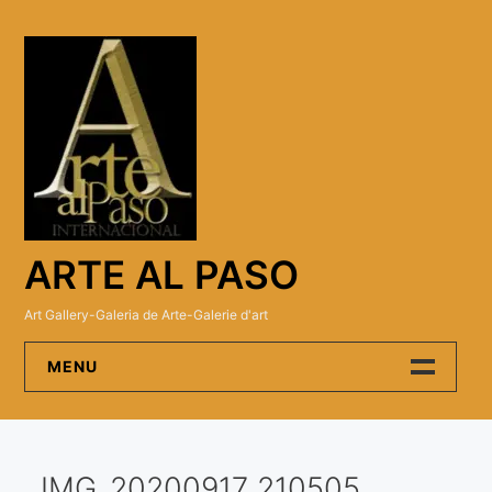
Skip
to
content
ARTE AL PASO
Art Gallery-Galeria de Arte-Galerie d'art
MENU
Arte Al Paso Gallery
IMG_20200917_210505
Artistas