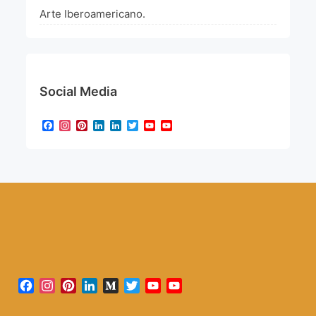
Arte Iberoamericano.
Social Media
Facebook
Instagram
Pinterest
LinkedIn
LinkedIn
Twitter
YouTube
YouTube
Channel
Facebook
Instagram
Pinterest
LinkedIn
Medium
Twitter
YouTube
YouTube
Channel