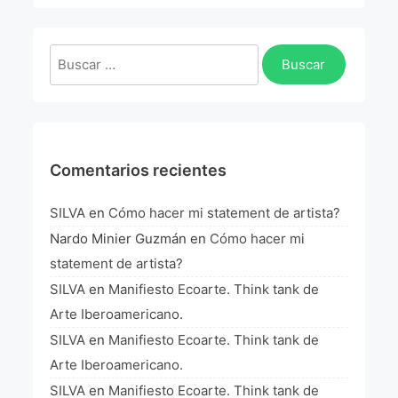
La Fórmula Científica Del Arte
Manifiesto Ecoarte
Buscar:
Association Paris
Fundación Colombia
Comentarios recientes
Blog
SILVA
en
Cómo hacer mi statement de artista?
Nardo Minier Guzmán
en
Cómo hacer mi
statement de artista?
SILVA
en
Manifiesto Ecoarte. Think tank de
Arte Iberoamericano.
SILVA
en
Manifiesto Ecoarte. Think tank de
Arte Iberoamericano.
SILVA
en
Manifiesto Ecoarte. Think tank de