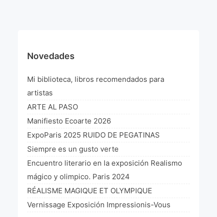
¡VIVE Molière! Un hommage latino-américain à
Molière 2022
Exposición París 2021 “Traverser ton miroir” «A
través de tu espejo»
Novedades
La Formule de l’art París 2020
Mi biblioteca, libros recomendados para
L’art Colombien à Paris 2019
artistas
ARTE AL PASO
L’art Latino-américain à Paris 2019
Manifiesto Ecoarte 2026
Reflecting Source. NY 2019
ExpoParis 2025 RUIDO DE PEGATINAS
Siempre es un gusto verte
«Sincronías con sentido» Bogotá Colombia 2019
Encuentro literario en la exposición Realismo
«Huellas trashumantes» New York 2018
mágico y olimpico. Paris 2024
RÉALISME MAGIQUE ET OLYMPIQUE
Commissaire D’exposition
Vernissage Exposición Impressionis-Vous