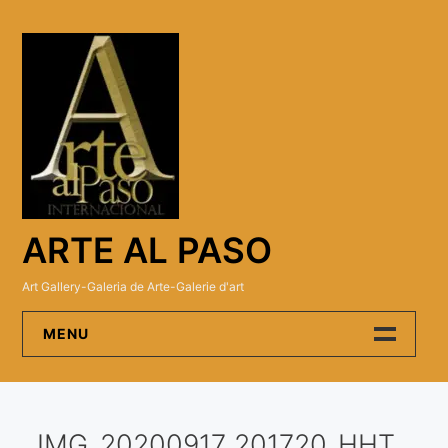
Skip
to
content
ARTE AL PASO
Art Gallery-Galeria de Arte-Galerie d'art
MENU
Arte Al Paso Gallery
IMG_20200917_201720_HHT
Artistas