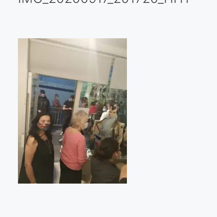
Galería virtual
Visitas a los ateliers o talleres de artistas
Presse
Qué dicen de nosotros?
Aviso legal
Política de cookies
Expositions
Bruit de gommettes Paris 2025
«Réalisme Magique et Olympique» PARIS 2024
«Impressionnis-vous» Paris 2023