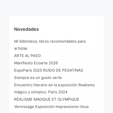
¡VIVE Molière! Un hommage latino-américain à
Molière 2022
Exposición París 2021 “Traverser ton miroir” «A
través de tu espejo»
Novedades
La Formule de l’art París 2020
Mi biblioteca, libros recomendados para
L’art Colombien à Paris 2019
artistas
ARTE AL PASO
L’art Latino-américain à Paris 2019
Manifiesto Ecoarte 2026
Reflecting Source. NY 2019
ExpoParis 2025 RUIDO DE PEGATINAS
Siempre es un gusto verte
«Sincronías con sentido» Bogotá Colombia 2019
Encuentro literario en la exposición Realismo
«Huellas trashumantes» New York 2018
mágico y olimpico. Paris 2024
RÉALISME MAGIQUE ET OLYMPIQUE
Commissaire D’exposition
Vernissage Exposición Impressionis-Vous