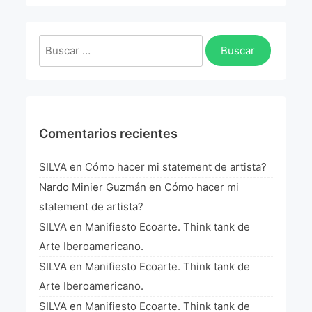
La Fórmula Científica Del Arte
Manifiesto Ecoarte
Buscar:
Association Paris
Fundación Colombia
Comentarios recientes
Blog
SILVA
en
Cómo hacer mi statement de artista?
Nardo Minier Guzmán
en
Cómo hacer mi
statement de artista?
SILVA
en
Manifiesto Ecoarte. Think tank de
Arte Iberoamericano.
SILVA
en
Manifiesto Ecoarte. Think tank de
Arte Iberoamericano.
SILVA
en
Manifiesto Ecoarte. Think tank de