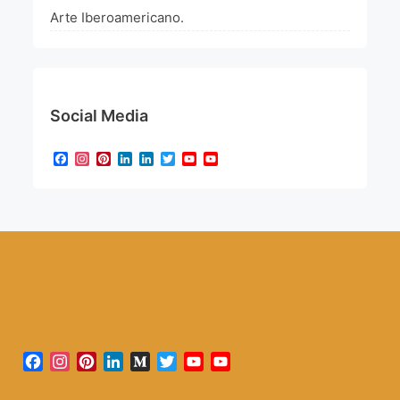
Arte Iberoamericano.
Social Media
Facebook
Instagram
Pinterest
LinkedIn
LinkedIn
Twitter
YouTube
YouTube
Channel
Facebook
Instagram
Pinterest
LinkedIn
Medium
Twitter
YouTube
YouTube
Channel