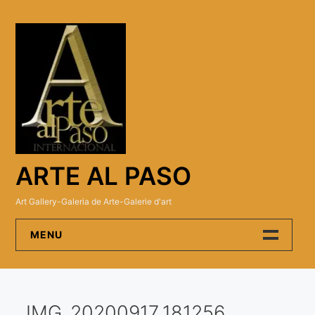
Skip
to
content
ARTE AL PASO
Art Gallery-Galeria de Arte-Galerie d'art
MENU
Arte Al Paso Gallery
IMG_20200917_181256
Artistas