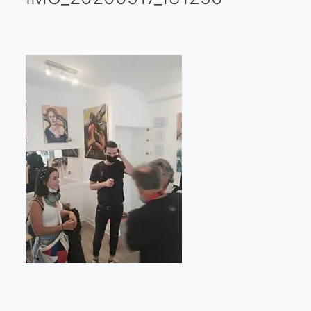
Galería virtual
Visitas a los ateliers o talleres de artistas
Presse
Qué dicen de nosotros?
Aviso legal
Política de cookies
Expositions
Bruit de gommettes Paris 2025
«Réalisme Magique et Olympique» PARIS 2024
«Impressionnis-vous» Paris 2023