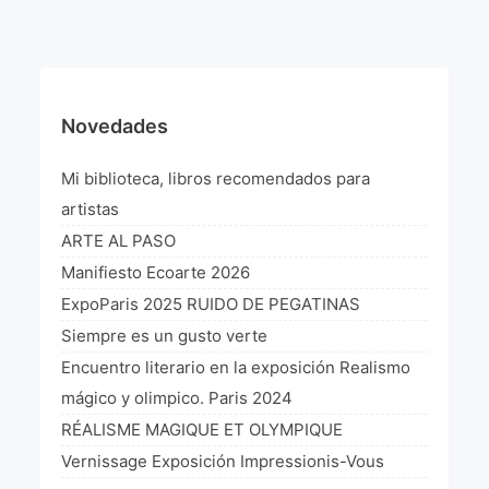
¡VIVE Molière! Un hommage latino-américain à
Molière 2022
Exposición París 2021 “Traverser ton miroir” «A
través de tu espejo»
Novedades
La Formule de l’art París 2020
Mi biblioteca, libros recomendados para
L’art Colombien à Paris 2019
artistas
ARTE AL PASO
L’art Latino-américain à Paris 2019
Manifiesto Ecoarte 2026
Reflecting Source. NY 2019
ExpoParis 2025 RUIDO DE PEGATINAS
Siempre es un gusto verte
«Sincronías con sentido» Bogotá Colombia 2019
Encuentro literario en la exposición Realismo
«Huellas trashumantes» New York 2018
mágico y olimpico. Paris 2024
RÉALISME MAGIQUE ET OLYMPIQUE
Commissaire D’exposition
Vernissage Exposición Impressionis-Vous