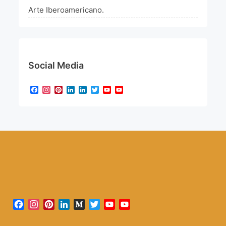
Arte Iberoamericano.
Social Media
Facebook
Instagram
Pinterest
LinkedIn
LinkedIn
Twitter
YouTube
YouTube
Channel
Facebook
Instagram
Pinterest
LinkedIn
Medium
Twitter
YouTube
YouTube
Channel