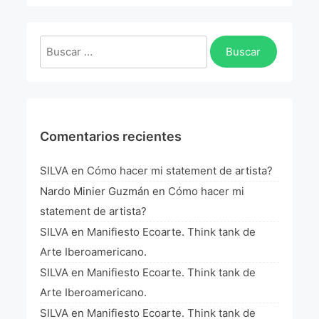
La Fórmula Científica Del Arte
Manifiesto Ecoarte
Buscar:
Association Paris
Fundación Colombia
Comentarios recientes
Blog
SILVA
en
Cómo hacer mi statement de artista?
Nardo Minier Guzmán
en
Cómo hacer mi
statement de artista?
SILVA
en
Manifiesto Ecoarte. Think tank de
Arte Iberoamericano.
SILVA
en
Manifiesto Ecoarte. Think tank de
Arte Iberoamericano.
SILVA
en
Manifiesto Ecoarte. Think tank de