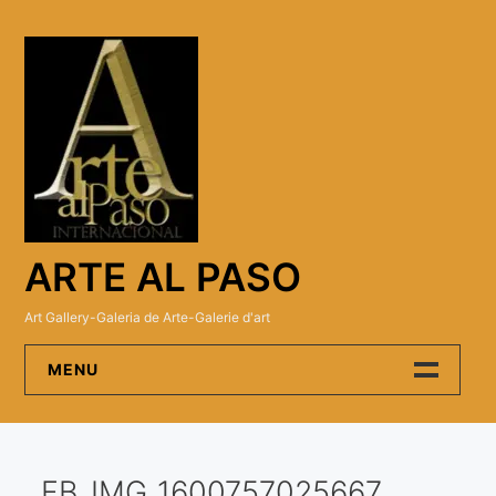
Skip
to
content
ARTE AL PASO
Art Gallery-Galeria de Arte-Galerie d'art
MENU
Arte Al Paso Gallery
FB_IMG_1600757025667
Artistas