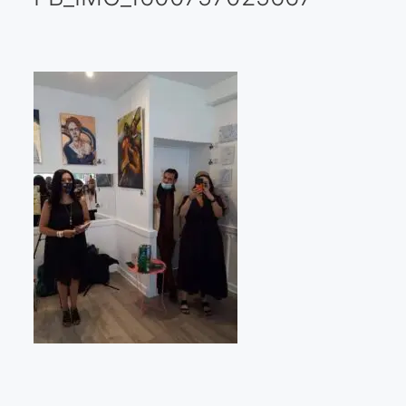
Galería virtual
Visitas a los ateliers o talleres de artistas
Presse
Qué dicen de nosotros?
Aviso legal
Política de cookies
Expositions
Bruit de gommettes Paris 2025
«Réalisme Magique et Olympique» PARIS 2024
«Impressionnis-vous» Paris 2023