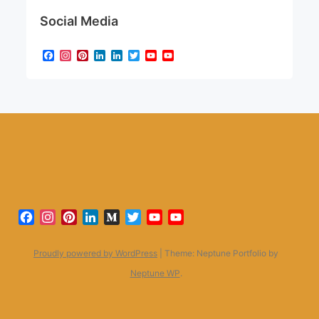
Social Media
Facebook
Instagram
Pinterest
LinkedIn
LinkedIn
Twitter
YouTube
YouTube
Channel
Facebook
Instagram
Pinterest
LinkedIn
Medium
Twitter
YouTube
YouTube
Channel
Proudly powered by WordPress
|
Theme: Neptune Portfolio by
Neptune WP
.