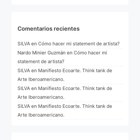
La Fórmula Científica Del Arte
Manifiesto Ecoarte
Comentarios recientes
Association Paris
SILVA
en
Cómo hacer mi statement de artista?
Fundación Colombia
Nardo Minier Guzmán
en
Cómo hacer mi
statement de artista?
Blog
SILVA
en
Manifiesto Ecoarte. Think tank de
Arte Iberoamericano.
SILVA
en
Manifiesto Ecoarte. Think tank de
Arte Iberoamericano.
SILVA
en
Manifiesto Ecoarte. Think tank de
Arte Iberoamericano.