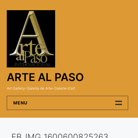
Skip
to
content
ARTE AL PASO
Art Gallery-Galeria de Arte-Galerie d'art
MENU
Arte Al Paso Gallery
FB_IMG_1600600825263
Artistas