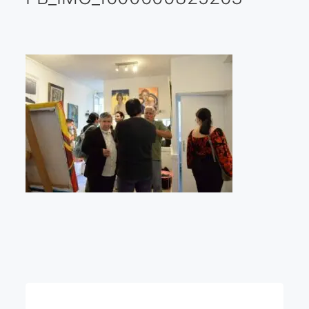
Galería virtual
Visitas a los ateliers o talleres de artistas
Presse
Qué dicen de nosotros?
Aviso legal
Política de cookies
Expositions
Bruit de gommettes Paris 2025
«Réalisme Magique et Olympique» PARIS 2024
«Impressionnis-vous» Paris 2023