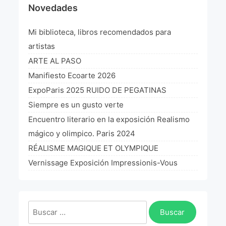
Novedades
¡VIVE Molière! Un hommage latino-américain à
Molière 2022
Mi biblioteca, libros recomendados para
Exposición París 2021 “Traverser ton miroir” «A
artistas
través de tu espejo»
ARTE AL PASO
La Formule de l’art París 2020
Manifiesto Ecoarte 2026
ExpoParis 2025 RUIDO DE PEGATINAS
L’art Colombien à Paris 2019
Siempre es un gusto verte
L’art Latino-américain à Paris 2019
Encuentro literario en la exposición Realismo
mágico y olimpico. Paris 2024
Reflecting Source. NY 2019
RÉALISME MAGIQUE ET OLYMPIQUE
«Sincronías con sentido» Bogotá Colombia 2019
Vernissage Exposición Impressionis-Vous
«Huellas trashumantes» New York 2018
Commissaire D’exposition
Buscar: