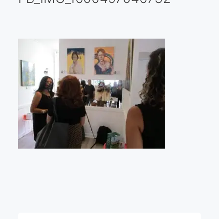
Galería virtual
Visitas a los ateliers o talleres de artistas
Presse
Qué dicen de nosotros?
Aviso legal
Política de cookies
Expositions
Bruit de gommettes Paris 2025
«Réalisme Magique et Olympique» PARIS 2024
«Impressionnis-vous» Paris 2023