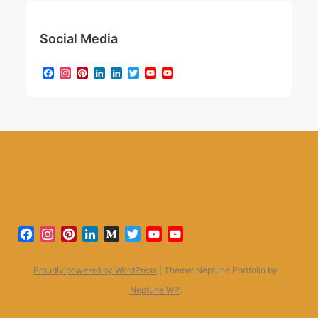
Social Media
Facebook
Instagram
Pinterest
LinkedIn
LinkedIn
Twitter
YouTube
YouTube
Channel
Facebook
Instagram
Pinterest
LinkedIn
Medium
Twitter
YouTube
YouTube
Channel
Proudly powered by WordPress
|
Theme: Neptune Portfolio by
Neptune WP
.