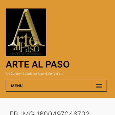
Skip
to
content
ARTE AL PASO
Art Gallery-Galeria de Arte-Galerie d'art
MENU
Arte Al Paso Gallery
FB_IMG_1600497046732
Artistas