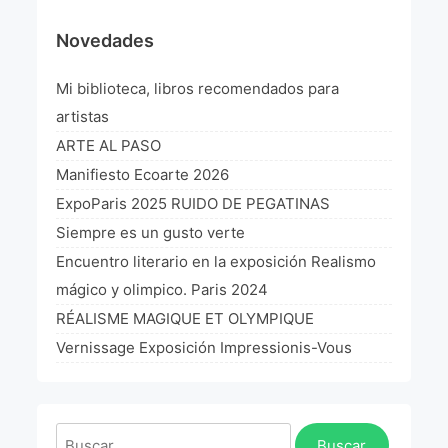
¡VIVE Molière! Un hommage latino-américain à
Novedades
Molière 2022
Mi biblioteca, libros recomendados para
Exposición París 2021 “Traverser ton miroir” «A
través de tu espejo»
artistas
La Formule de l’art París 2020
ARTE AL PASO
Manifiesto Ecoarte 2026
L’art Colombien à Paris 2019
ExpoParis 2025 RUIDO DE PEGATINAS
L’art Latino-américain à Paris 2019
Siempre es un gusto verte
Encuentro literario en la exposición Realismo
Reflecting Source. NY 2019
mágico y olimpico. Paris 2024
«Sincronías con sentido» Bogotá Colombia 2019
RÉALISME MAGIQUE ET OLYMPIQUE
Vernissage Exposición Impressionis-Vous
«Huellas trashumantes» New York 2018
Commissaire D’exposition
Buscar: