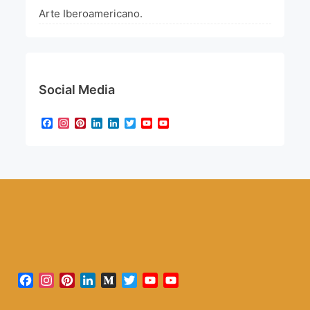
Arte Iberoamericano.
Social Media
Facebook
Instagram
Pinterest
LinkedIn
LinkedIn
Twitter
YouTube
YouTube
Channel
Facebook
Instagram
Pinterest
LinkedIn
Medium
Twitter
YouTube
YouTube
Channel