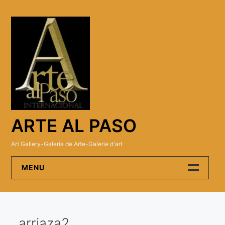
Skip
to
content
ARTE AL PASO
Art Gallery-Galeria de Arte-Galerie d'art
MENU
Arte Al Paso Gallery
arriaza2
Artistas