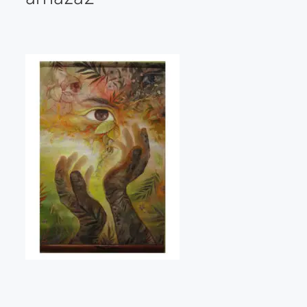
Galería virtual
Visitas a los ateliers o talleres de artistas
Presse
Qué dicen de nosotros?
Aviso legal
Política de cookies
Expositions
Bruit de gommettes Paris 2025
«Réalisme Magique et Olympique» PARIS 2024
«Impressionnis-vous» Paris 2023