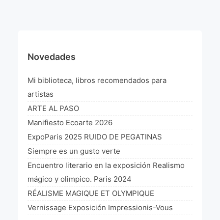
¡VIVE Molière! Un hommage latino-américain à
Molière 2022
Exposición París 2021 “Traverser ton miroir” «A
través de tu espejo»
Novedades
La Formule de l’art París 2020
Mi biblioteca, libros recomendados para
L’art Colombien à Paris 2019
artistas
ARTE AL PASO
L’art Latino-américain à Paris 2019
Manifiesto Ecoarte 2026
Reflecting Source. NY 2019
ExpoParis 2025 RUIDO DE PEGATINAS
Siempre es un gusto verte
«Sincronías con sentido» Bogotá Colombia 2019
Encuentro literario en la exposición Realismo
«Huellas trashumantes» New York 2018
mágico y olimpico. Paris 2024
RÉALISME MAGIQUE ET OLYMPIQUE
Commissaire D’exposition
Vernissage Exposición Impressionis-Vous