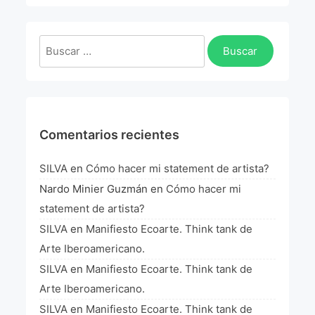
La Fórmula Científica Del Arte
Manifiesto Ecoarte
Buscar:
Association Paris
Fundación Colombia
Comentarios recientes
Blog
SILVA
en
Cómo hacer mi statement de artista?
Nardo Minier Guzmán
en
Cómo hacer mi
statement de artista?
SILVA
en
Manifiesto Ecoarte. Think tank de
Arte Iberoamericano.
SILVA
en
Manifiesto Ecoarte. Think tank de
Arte Iberoamericano.
SILVA
en
Manifiesto Ecoarte. Think tank de