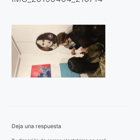
Galería virtual
Visitas a los ateliers o talleres de artistas
Presse
Qué dicen de nosotros?
Aviso legal
Política de cookies
Expositions
Bruit de gommettes Paris 2025
«Réalisme Magique et Olympique» PARIS 2024
Deja una respuesta
«Impressionnis-vous» Paris 2023