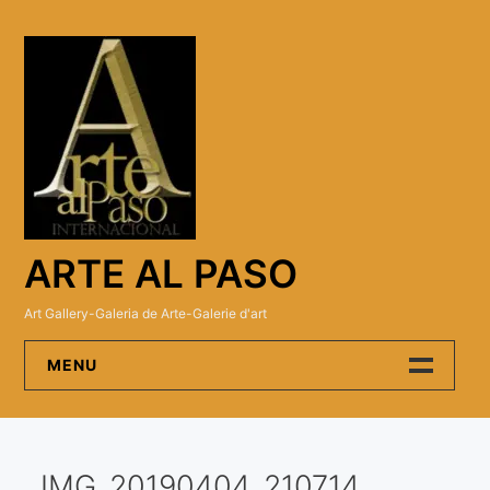
Skip
to
content
ARTE AL PASO
Art Gallery-Galeria de Arte-Galerie d'art
MENU
Arte Al Paso Gallery
IMG_20190404_210714
Artistas