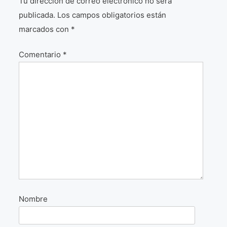
Tu dirección de correo electrónico no será
publicada.
Los campos obligatorios están
¡VIVE Molière! Un hommage latino-américain à
Molière 2022
marcados con
*
Exposición París 2021 “Traverser ton miroir” «A
través de tu espejo»
Comentario
*
La Formule de l’art París 2020
L’art Colombien à Paris 2019
L’art Latino-américain à Paris 2019
Reflecting Source. NY 2019
«Sincronías con sentido» Bogotá Colombia 2019
«Huellas trashumantes» New York 2018
Nombre
Commissaire D’exposition