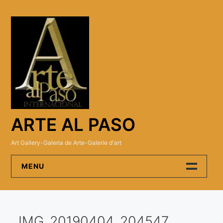
Skip
to
content
ARTE AL PASO
Art Gallery-Galeria de Arte-Galerie d'art
MENU
Arte Al Paso Gallery
IMG_20190404_204547
Artistas