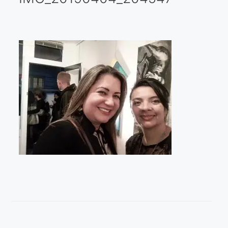
Galería virtual
Visitas a los ateliers o talleres de artistas
Presse
Qué dicen de nosotros?
Aviso legal
Política de cookies
Expositions
Bruit de gommettes Paris 2025
«Réalisme Magique et Olympique» PARIS 2024
«Impressionnis-vous» Paris 2023