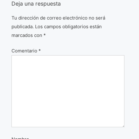
Deja una respuesta
¡VIVE Molière! Un hommage latino-américain à
Molière 2022
Tu dirección de correo electrónico no será
publicada.
Los campos obligatorios están
Exposición París 2021 “Traverser ton miroir” «A
través de tu espejo»
marcados con
*
La Formule de l’art París 2020
Comentario
*
L’art Colombien à Paris 2019
L’art Latino-américain à Paris 2019
Reflecting Source. NY 2019
«Sincronías con sentido» Bogotá Colombia 2019
«Huellas trashumantes» New York 2018
Commissaire D’exposition