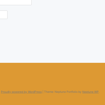
Proudly powered by WordPress
|
Theme: Neptune Portfolio by
Neptune WP
.