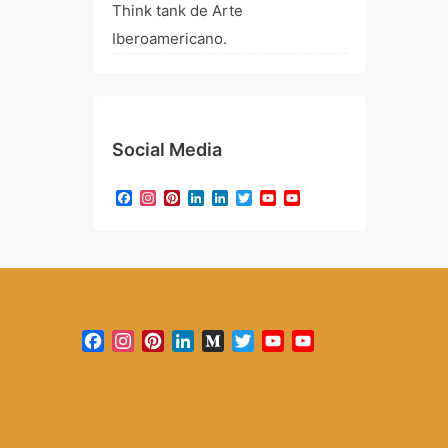
Think tank de Arte
Iberoamericano.
Social Media
Facebook
Instagram
Pinterest
LinkedIn
LinkedIn
Twitter
YouTube
YouTube
Channel
Facebook
Instagram
Pinterest
LinkedIn
Medium
Twitter
YouTube
YouTube
Channel