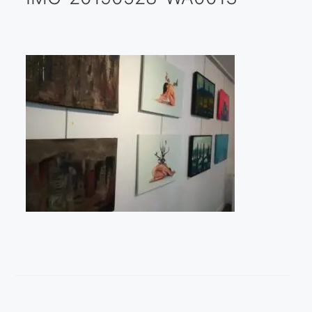
Galería virtual
Visitas a los ateliers o talleres de artistas
Presse
Qué dicen de nosotros?
Aviso legal
Política de cookies
Expositions
Bruit de gommettes Paris 2025
«Réalisme Magique et Olympique» PARIS 2024
«Impressionnis-vous» Paris 2023