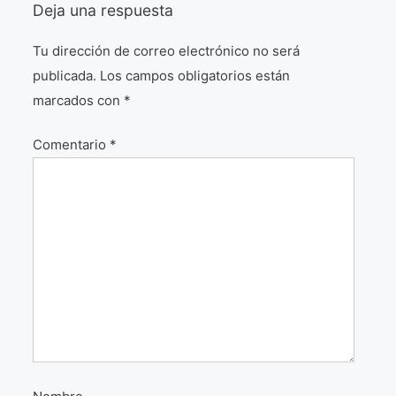
Deja una respuesta
¡VIVE Molière! Un hommage latino-américain à
Molière 2022
Tu dirección de correo electrónico no será
publicada.
Los campos obligatorios están
Exposición París 2021 “Traverser ton miroir” «A
través de tu espejo»
marcados con
*
La Formule de l’art París 2020
Comentario
*
L’art Colombien à Paris 2019
L’art Latino-américain à Paris 2019
Reflecting Source. NY 2019
«Sincronías con sentido» Bogotá Colombia 2019
«Huellas trashumantes» New York 2018
Commissaire D’exposition