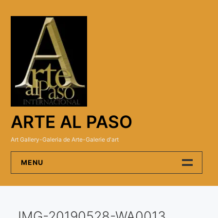
Skip
to
content
ARTE AL PASO
Art Gallery-Galeria de Arte-Galerie d'art
MENU
Arte Al Paso Gallery
IMG-20190528-WA0013
Artistas