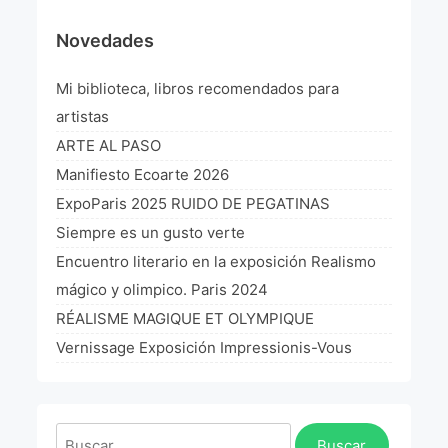
¡VIVE Molière! Un hommage latino-américain à
Novedades
Molière 2022
Mi biblioteca, libros recomendados para
Exposición París 2021 “Traverser ton miroir” «A
través de tu espejo»
artistas
La Formule de l’art París 2020
ARTE AL PASO
Manifiesto Ecoarte 2026
L’art Colombien à Paris 2019
ExpoParis 2025 RUIDO DE PEGATINAS
L’art Latino-américain à Paris 2019
Siempre es un gusto verte
Encuentro literario en la exposición Realismo
Reflecting Source. NY 2019
mágico y olimpico. Paris 2024
«Sincronías con sentido» Bogotá Colombia 2019
RÉALISME MAGIQUE ET OLYMPIQUE
Vernissage Exposición Impressionis-Vous
«Huellas trashumantes» New York 2018
Commissaire D’exposition
Buscar: