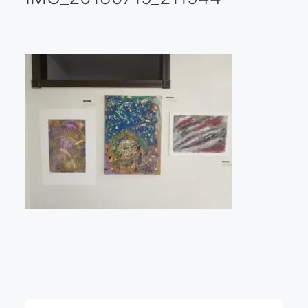
Galería virtual
Visitas a los ateliers o talleres de artistas
Presse
Qué dicen de nosotros?
Aviso legal
Política de cookies
Expositions
Bruit de gommettes Paris 2025
«Réalisme Magique et Olympique» PARIS 2024
«Impressionnis-vous» Paris 2023