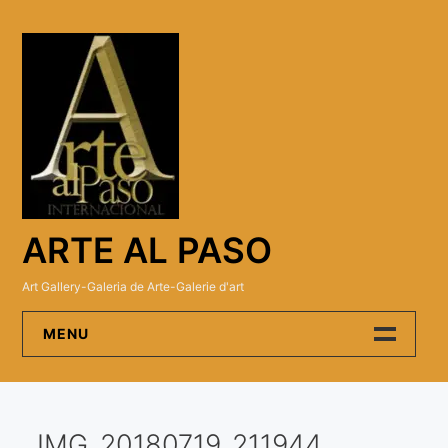
Skip
to
content
ARTE AL PASO
Art Gallery-Galeria de Arte-Galerie d'art
MENU
Arte Al Paso Gallery
IMG_20180719_211944
Artistas