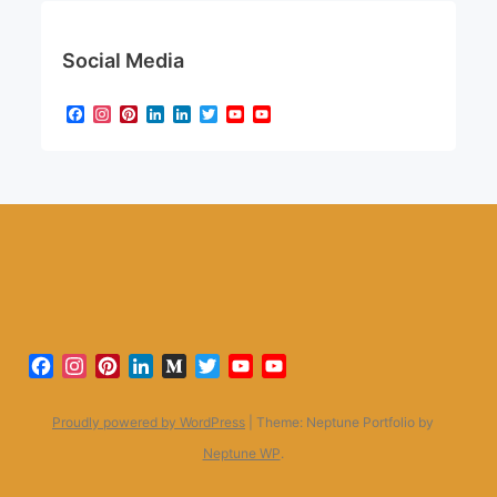
Social Media
Facebook
Instagram
Pinterest
LinkedIn
LinkedIn
Twitter
YouTube
YouTube
Channel
Facebook
Instagram
Pinterest
LinkedIn
Medium
Twitter
YouTube
YouTube
Channel
Proudly powered by WordPress
|
Theme: Neptune Portfolio by
Neptune WP
.