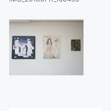
Galería virtual
Visitas a los ateliers o talleres de artistas
Presse
Qué dicen de nosotros?
Aviso legal
Política de cookies
Expositions
Bruit de gommettes Paris 2025
«Réalisme Magique et Olympique» PARIS 2024
«Impressionnis-vous» Paris 2023