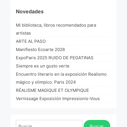
¡VIVE Molière! Un hommage latino-américain à
Novedades
Molière 2022
Mi biblioteca, libros recomendados para
Exposición París 2021 “Traverser ton miroir” «A
través de tu espejo»
artistas
La Formule de l’art París 2020
ARTE AL PASO
Manifiesto Ecoarte 2026
L’art Colombien à Paris 2019
ExpoParis 2025 RUIDO DE PEGATINAS
L’art Latino-américain à Paris 2019
Siempre es un gusto verte
Encuentro literario en la exposición Realismo
Reflecting Source. NY 2019
mágico y olimpico. Paris 2024
«Sincronías con sentido» Bogotá Colombia 2019
RÉALISME MAGIQUE ET OLYMPIQUE
Vernissage Exposición Impressionis-Vous
«Huellas trashumantes» New York 2018
Commissaire D’exposition
Buscar: