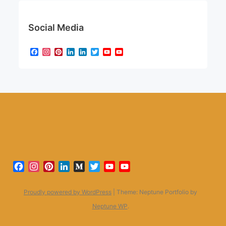
Social Media
Facebook
Instagram
Pinterest
LinkedIn
LinkedIn
Twitter
YouTube
YouTube
Channel
Facebook
Instagram
Pinterest
LinkedIn
Medium
Twitter
YouTube
YouTube
Channel
Proudly powered by WordPress
|
Theme: Neptune Portfolio by
Neptune WP
.