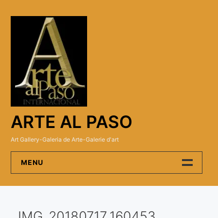
Skip
to
content
ARTE AL PASO
Art Gallery-Galeria de Arte-Galerie d'art
MENU
Arte Al Paso Gallery
IMG_20180717_160453
Artistas