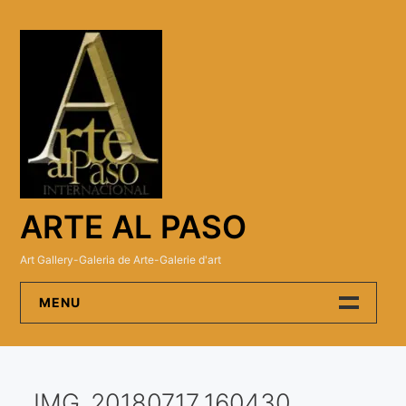
Skip
to
content
ARTE AL PASO
Art Gallery-Galeria de Arte-Galerie d'art
MENU
Arte Al Paso Gallery
IMG_20180717_160430
Artistas