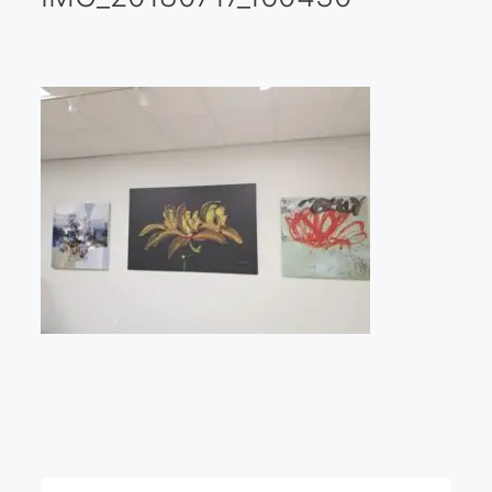
Galería virtual
Visitas a los ateliers o talleres de artistas
Presse
Qué dicen de nosotros?
Aviso legal
Política de cookies
Expositions
Bruit de gommettes Paris 2025
«Réalisme Magique et Olympique» PARIS 2024
«Impressionnis-vous» Paris 2023