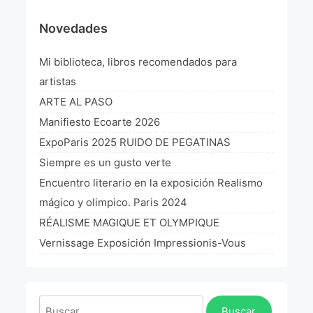
¡VIVE Molière! Un hommage latino-américain à
Novedades
Molière 2022
Mi biblioteca, libros recomendados para
Exposición París 2021 “Traverser ton miroir” «A
través de tu espejo»
artistas
La Formule de l’art París 2020
ARTE AL PASO
Manifiesto Ecoarte 2026
L’art Colombien à Paris 2019
ExpoParis 2025 RUIDO DE PEGATINAS
L’art Latino-américain à Paris 2019
Siempre es un gusto verte
Encuentro literario en la exposición Realismo
Reflecting Source. NY 2019
mágico y olimpico. Paris 2024
«Sincronías con sentido» Bogotá Colombia 2019
RÉALISME MAGIQUE ET OLYMPIQUE
Vernissage Exposición Impressionis-Vous
«Huellas trashumantes» New York 2018
Commissaire D’exposition
Buscar: