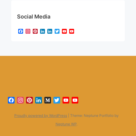
Social Media
Facebook
Instagram
Pinterest
LinkedIn
LinkedIn
Twitter
YouTube
YouTube
Channel
Facebook
Instagram
Pinterest
LinkedIn
Medium
Twitter
YouTube
YouTube
Channel
Proudly powered by WordPress
|
Theme: Neptune Portfolio by
Neptune WP
.