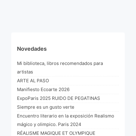
¡VIVE Molière! Un hommage latino-américain à
Molière 2022
Exposición París 2021 “Traverser ton miroir” «A
través de tu espejo»
La Formule de l’art París 2020
Novedades
L’art Colombien à Paris 2019
Mi biblioteca, libros recomendados para
L’art Latino-américain à Paris 2019
artistas
ARTE AL PASO
Reflecting Source. NY 2019
Manifiesto Ecoarte 2026
«Sincronías con sentido» Bogotá Colombia 2019
ExpoParis 2025 RUIDO DE PEGATINAS
Siempre es un gusto verte
«Huellas trashumantes» New York 2018
Encuentro literario en la exposición Realismo
Commissaire D’exposition
mágico y olimpico. Paris 2024
RÉALISME MAGIQUE ET OLYMPIQUE