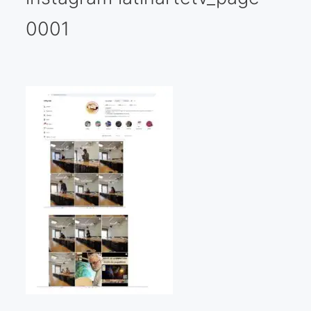
0001
Galería virtual
Visitas a los ateliers o talleres de artistas
Presse
Qué dicen de nosotros?
Aviso legal
Política de cookies
Expositions
Bruit de gommettes Paris 2025
«Réalisme Magique et Olympique» PARIS 2024
«Impressionnis-vous» Paris 2023