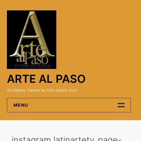
Skip
to
content
ARTE AL PASO
Art Gallery-Galeria de Arte-Galerie d'art
MENU
Arte Al Paso Gallery
instagram latinartetv_page-
Artistas