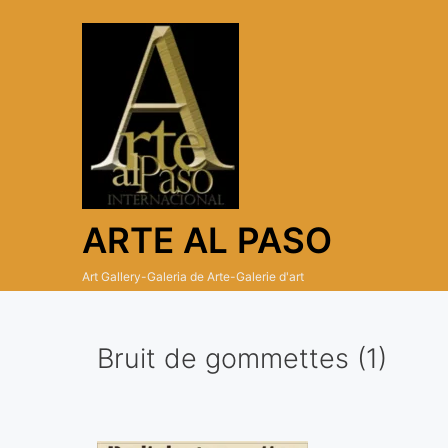
Skip
to
content
ARTE AL PASO
Art Gallery-Galeria de Arte-Galerie d'art
Bruit de gommettes (1)