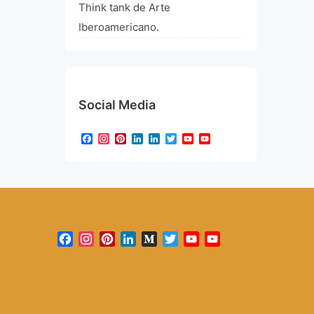
Think tank de Arte
Iberoamericano.
Social Media
Facebook
Instagram
Pinterest
LinkedIn
LinkedIn
Twitter
YouTube
YouTube
Channel
Facebook
Instagram
Pinterest
LinkedIn
Medium
Twitter
YouTube
YouTube
Channel