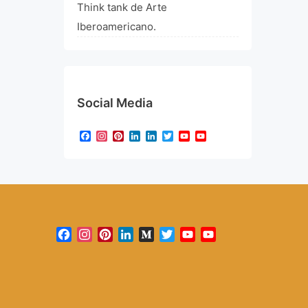
Think tank de Arte
Iberoamericano.
Social Media
Facebook
Instagram
Pinterest
LinkedIn
LinkedIn
Twitter
YouTube
YouTube
Channel
Facebook
Instagram
Pinterest
LinkedIn
Medium
Twitter
YouTube
YouTube
Channel