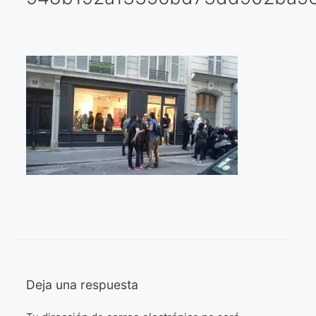
Galería virtual
Visitas a los ateliers o talleres de artistas
Presse
Qué dicen de nosotros?
Aviso legal
Política de cookies
Expositions
Bruit de gommettes Paris 2025
«Réalisme Magique et Olympique» PARIS 2024
Deja una respuesta
«Impressionnis-vous» Paris 2023