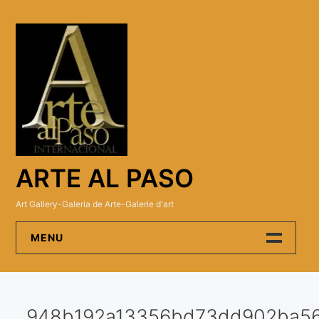
Skip
to
content
ARTE AL PASO
Art Gallery-Galeria de Arte-Galerie d'art
MENU
Arte Al Paso Gallery
948b192a13356bd73dd902ba56
Artistas