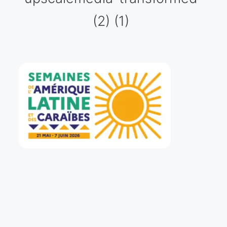
(2) (1)
Galería virtual
Visitas a los ateliers o talleres de artistas
Presse
Qué dicen de nosotros?
Aviso legal
Política de cookies
Expositions
Bruit de gommettes Paris 2025
«Réalisme Magique et Olympique» PARIS 2024
«Impressionnis-vous» Paris 2023