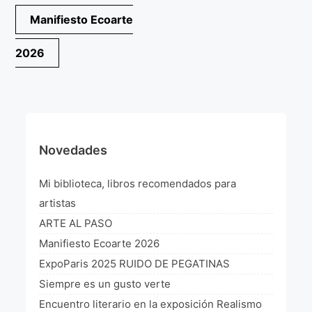
Navegación
Manifiesto Ecoarte
¡VIVE Molière! Un hommage latino-américain à
Molière 2022
de
2026
Exposición París 2021 “Traverser ton miroir” «A
entradas
través de tu espejo»
La Formule de l’art París 2020
L’art Colombien à Paris 2019
Novedades
L’art Latino-américain à Paris 2019
Mi biblioteca, libros recomendados para
Reflecting Source. NY 2019
artistas
«Sincronías con sentido» Bogotá Colombia 2019
ARTE AL PASO
Manifiesto Ecoarte 2026
«Huellas trashumantes» New York 2018
ExpoParis 2025 RUIDO DE PEGATINAS
Commissaire D’exposition
Siempre es un gusto verte
Encuentro literario en la exposición Realismo