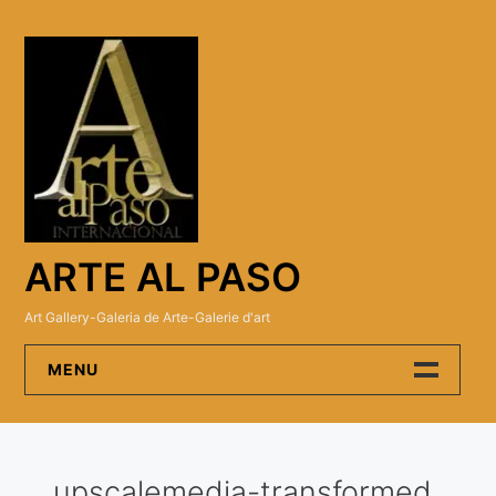
Skip
to
content
ARTE AL PASO
Art Gallery-Galeria de Arte-Galerie d'art
MENU
Arte Al Paso Gallery
upscalemedia-transformed
Artistas