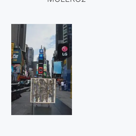
Galería virtual
Visitas a los ateliers o talleres de artistas
Presse
Qué dicen de nosotros?
Aviso legal
Política de cookies
Expositions
Bruit de gommettes Paris 2025
«Réalisme Magique et Olympique» PARIS 2024
«Impressionnis-vous» Paris 2023