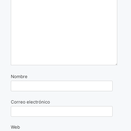
La Fórmula Científica Del Arte
Manifiesto Ecoarte
Association Paris
Fundación Colombia
Blog
Nombre
Correo electrónico
Web