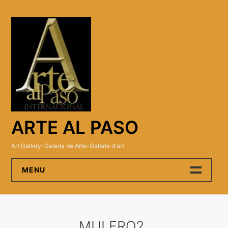
Skip
to
content
ARTE AL PASO
Art Gallery-Galeria de Arte-Galerie d'art
MENU
Arte Al Paso Gallery
MULERO2
Artistas