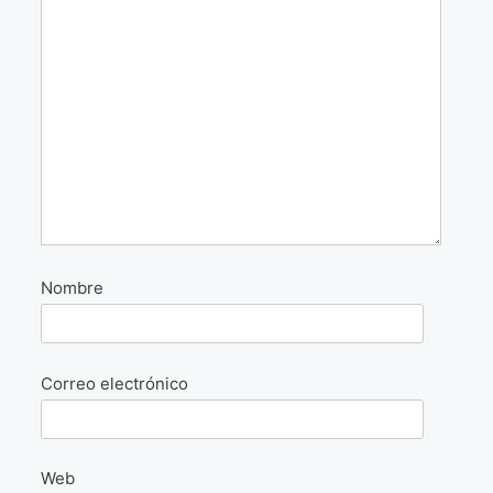
La Fórmula Científica Del Arte
Manifiesto Ecoarte
Association Paris
Fundación Colombia
Blog
Nombre
Correo electrónico
Web