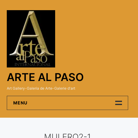
Skip
to
content
ARTE AL PASO
Art Gallery-Galeria de Arte-Galerie d'art
MENU
Arte Al Paso Gallery
MULERO2-1
Artistas