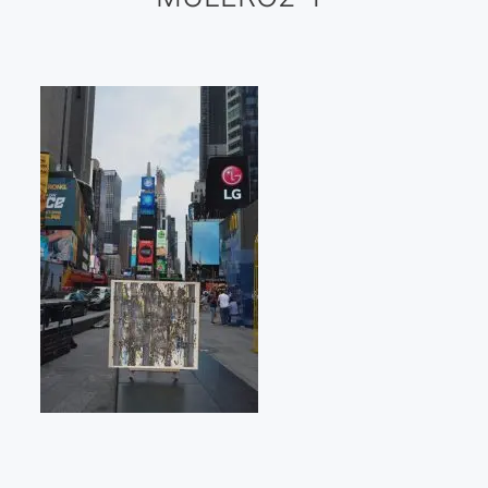
Galería virtual
Visitas a los ateliers o talleres de artistas
Presse
Qué dicen de nosotros?
Aviso legal
Política de cookies
Expositions
Bruit de gommettes Paris 2025
«Réalisme Magique et Olympique» PARIS 2024
«Impressionnis-vous» Paris 2023