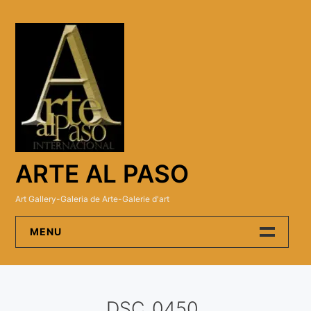
Skip
to
content
ARTE AL PASO
Art Gallery-Galeria de Arte-Galerie d'art
MENU
Arte Al Paso Gallery
DSC_0450
Artistas