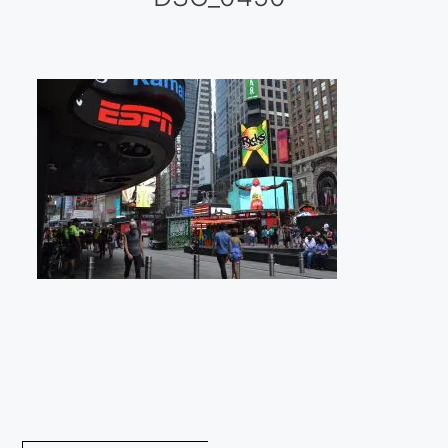
Galería virtual
Visitas a los ateliers o talleres de artistas
Presse
Qué dicen de nosotros?
Aviso legal
Política de cookies
Expositions
Bruit de gommettes Paris 2025
«Réalisme Magique et Olympique» PARIS 2024
«Impressionnis-vous» Paris 2023