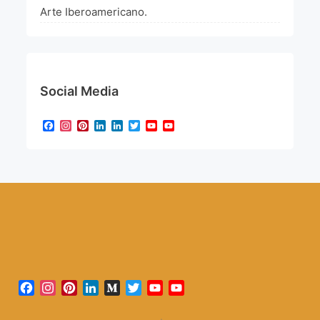
Arte Iberoamericano.
Social Media
Facebook
Instagram
Pinterest
LinkedIn
LinkedIn
Twitter
YouTube
YouTube
Channel
Facebook
Instagram
Pinterest
LinkedIn
Medium
Twitter
YouTube
YouTube
Channel