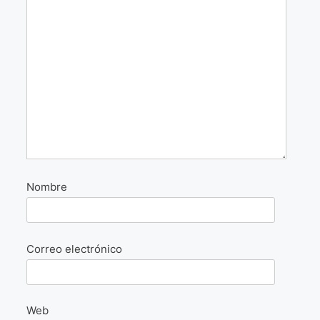
La Fórmula Científica Del Arte
Manifiesto Ecoarte
Association Paris
Fundación Colombia
Blog
Nombre
Correo electrónico
Web