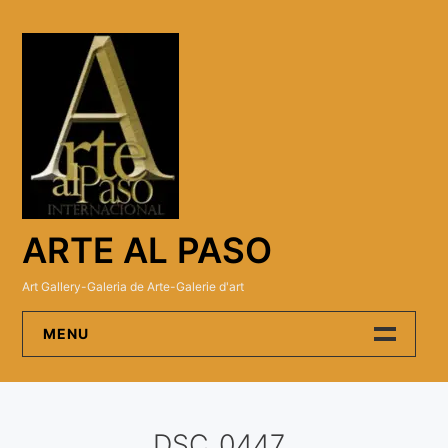
Skip
to
content
ARTE AL PASO
Art Gallery-Galeria de Arte-Galerie d'art
MENU
Arte Al Paso Gallery
DSC_0447
Artistas