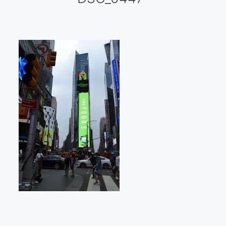
Galería virtual
Visitas a los ateliers o talleres de artistas
Presse
Qué dicen de nosotros?
Aviso legal
Política de cookies
Expositions
Bruit de gommettes Paris 2025
«Réalisme Magique et Olympique» PARIS 2024
«Impressionnis-vous» Paris 2023