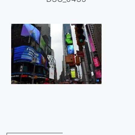
Galería virtual
Visitas a los ateliers o talleres de artistas
Presse
Qué dicen de nosotros?
Aviso legal
Política de cookies
Expositions
Bruit de gommettes Paris 2025
«Réalisme Magique et Olympique» PARIS 2024
«Impressionnis-vous» Paris 2023