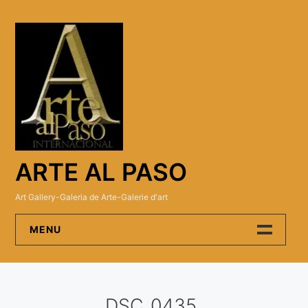
Skip
to
content
ARTE AL PASO
Art Gallery-Galeria de Arte-Galerie d'art
MENU
Arte Al Paso Gallery
DSC_0435
Artistas