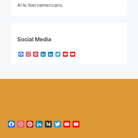
Arte Iberoamericano.
Social Media
Facebook
Instagram
Pinterest
LinkedIn
LinkedIn
Twitter
YouTube
YouTube
Channel
Facebook
Instagram
Pinterest
LinkedIn
Medium
Twitter
YouTube
YouTube
Channel