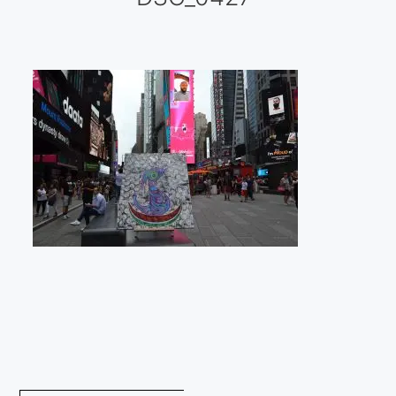
Galería virtual
Visitas a los ateliers o talleres de artistas
Presse
Qué dicen de nosotros?
Aviso legal
Política de cookies
Expositions
Bruit de gommettes Paris 2025
«Réalisme Magique et Olympique» PARIS 2024
«Impressionnis-vous» Paris 2023