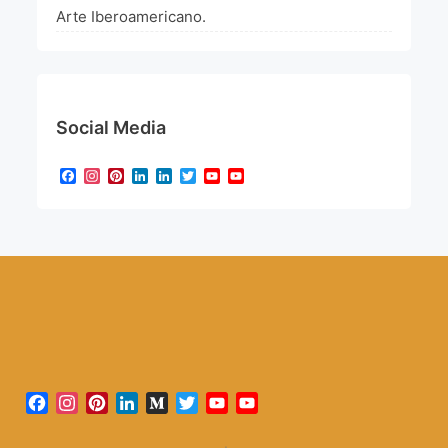
Arte Iberoamericano.
Social Media
Facebook
Instagram
Pinterest
LinkedIn
LinkedIn
Twitter
YouTube
YouTube
Channel
Facebook
Instagram
Pinterest
LinkedIn
Medium
Twitter
YouTube
YouTube
Channel