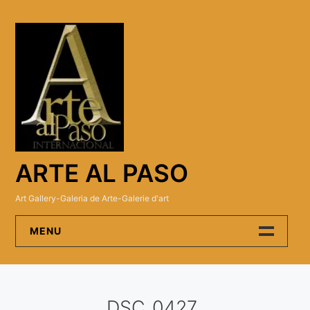
Skip
to
content
ARTE AL PASO
Art Gallery-Galeria de Arte-Galerie d'art
MENU
Arte Al Paso Gallery
DSC_0427
Artistas