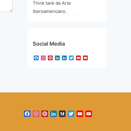
Think tank de Arte
Iberoamericano.
Social Media
Facebook
Instagram
Pinterest
LinkedIn
LinkedIn
Twitter
YouTube
YouTube
Channel
Facebook
Instagram
Pinterest
LinkedIn
Medium
Twitter
YouTube
YouTube
Channel