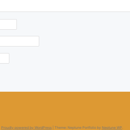
Proudly powered by WordPress
|
Theme: Neptune Portfolio by
Neptune WP
.