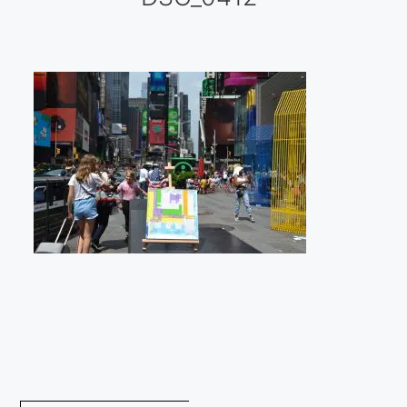
Galería virtual
Visitas a los ateliers o talleres de artistas
Presse
Qué dicen de nosotros?
Aviso legal
Política de cookies
Expositions
Bruit de gommettes Paris 2025
«Réalisme Magique et Olympique» PARIS 2024
«Impressionnis-vous» Paris 2023