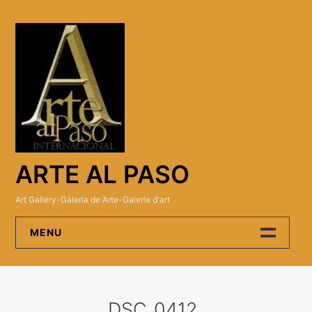
Skip
to
content
ARTE AL PASO
Art Gallery-Galeria de Arte-Galerie d'art
MENU
Arte Al Paso Gallery
DSC_0412
Artistas