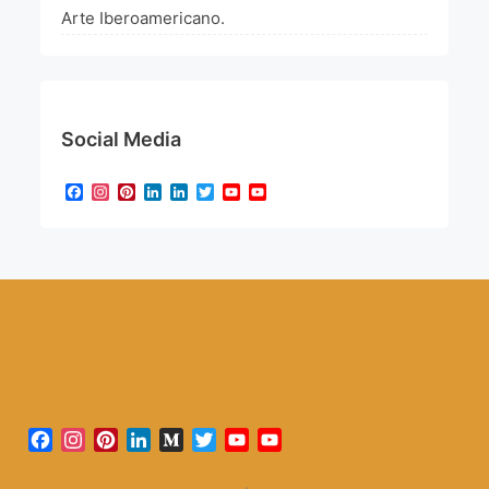
Arte Iberoamericano.
Social Media
Facebook
Instagram
Pinterest
LinkedIn
LinkedIn
Twitter
YouTube
YouTube
Channel
Facebook
Instagram
Pinterest
LinkedIn
Medium
Twitter
YouTube
YouTube
Channel