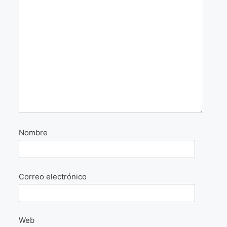
La Fórmula Científica Del Arte
Manifiesto Ecoarte
Association Paris
Fundación Colombia
Blog
Nombre
Correo electrónico
Web