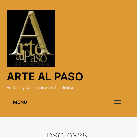
Skip
to
content
ARTE AL PASO
Art Gallery-Galeria de Arte-Galerie d'art
MENU
Arte Al Paso Gallery
DSC_0325
Artistas