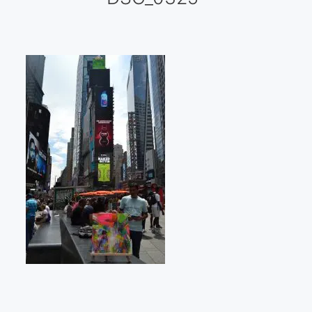
Galería virtual
Visitas a los ateliers o talleres de artistas
Presse
Qué dicen de nosotros?
Aviso legal
Política de cookies
Expositions
Bruit de gommettes Paris 2025
«Réalisme Magique et Olympique» PARIS 2024
«Impressionnis-vous» Paris 2023