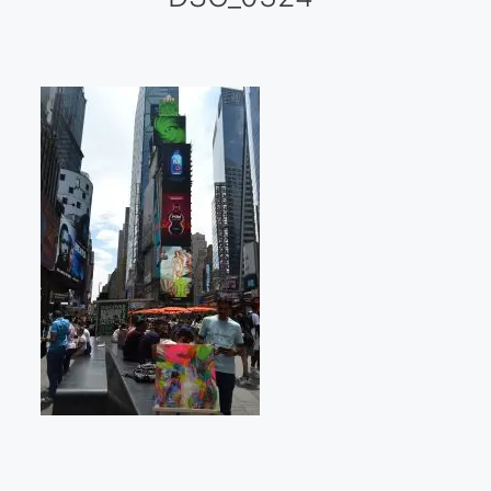
Galería virtual
Visitas a los ateliers o talleres de artistas
Presse
Qué dicen de nosotros?
Aviso legal
Política de cookies
Expositions
Bruit de gommettes Paris 2025
«Réalisme Magique et Olympique» PARIS 2024
«Impressionnis-vous» Paris 2023