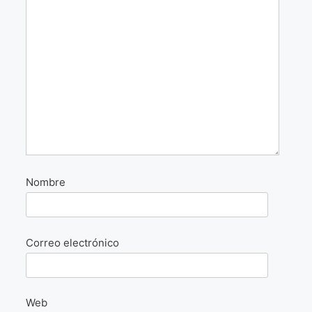
La Fórmula Científica Del Arte
Manifiesto Ecoarte
Association Paris
Fundación Colombia
Blog
Nombre
Correo electrónico
Web