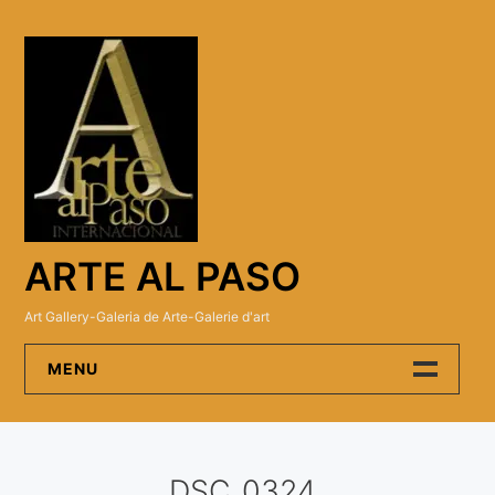
Skip
to
content
ARTE AL PASO
Art Gallery-Galeria de Arte-Galerie d'art
MENU
Arte Al Paso Gallery
DSC_0324
Artistas